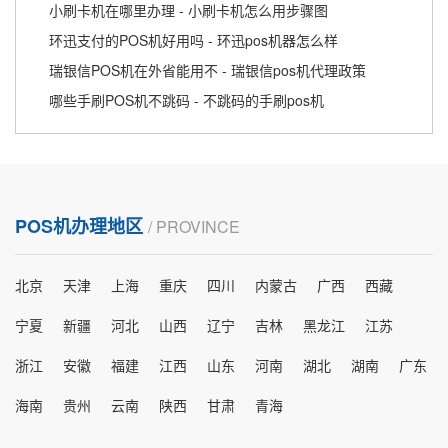
小刷卡机在哪里办理 - 小刷卡机怎么用步骤图
环迅支付的POS机好用吗 - 环迅pos机器怎么样
瑞银信POS机在外省能用不 - 瑞银信pos机代理政策
哪些手刷POS机不跳码 - 不跳码的手刷pos机
POS机办理地区
/ PROVINCE
北京
天津
上海
重庆
四川
内蒙古
广西
西藏
宁夏
新疆
河北
山西
辽宁
吉林
黑龙江
江苏
浙江
安徽
福建
江西
山东
河南
湖北
湖南
广东
海南
贵州
云南
陕西
甘肃
青海