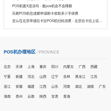
POS机套X违法吗 - 套pos机会不会降额
乐刷POS机在成都申请刷卡收取多少手续费
怎么在北京申请拉卡拉POS机扫码消费 - 北京拉卡拉上征信吗
POS机办理地区
/ PROVINCE
北京
天津
上海
重庆
四川
内蒙古
广西
西藏
宁夏
新疆
河北
山西
辽宁
吉林
黑龙江
江苏
浙江
安徽
福建
江西
山东
河南
湖北
湖南
广东
海南
贵州
云南
陕西
甘肃
青海