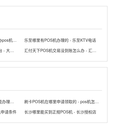
想办个个人POS机好办吗 - 个人办pos机需要什么条件
乐至哪里有POS机办理的 - 乐至KTV电话
大连企业POS机领取正规办理平台 - 大连 posco
汇付天下POS机交易没到账怎么办 - 汇付天下大pos商户版APP
哪里可以申请POS机正规 - 哪里能办理正规pos机
刷卡POS机在哪里申请领取的 - pos机怎么领用
s机申请条件
长沙哪里能买到正规POS机 - 长沙授权店