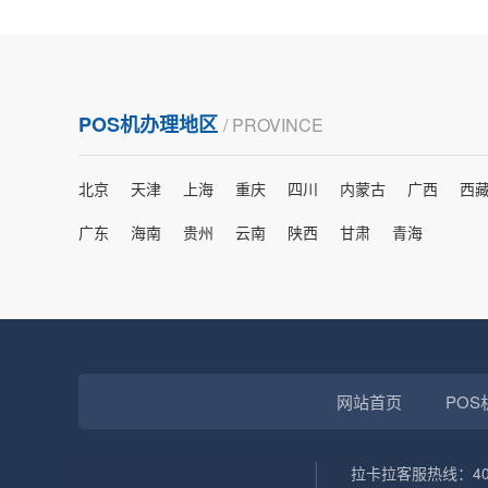
账的！商户也好，我会推荐好友使用的！
POS机办理地区
/ PROVINCE
邱小姐
江苏南京
很诚信，我会推荐朋友来。
北京
天津
上海
重庆
四川
内蒙古
广西
西
广东
海南
贵州
云南
陕西
甘肃
青海
杨小姐
广西南宁
很满意，按步骤注册刷卡了，果然秒到帐，真的
很实用很方便.质量非常好，到账速度很快，特别
网站首页
POS
方便。
拉卡拉客服热线：400