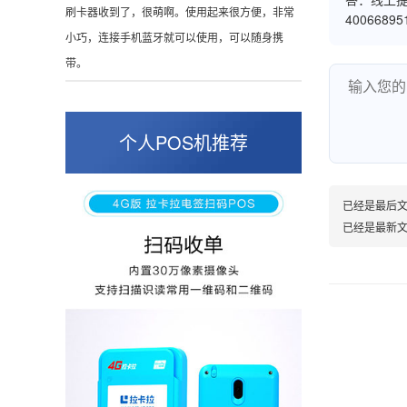
这是我用过最好的POS机没有之一，单笔
4006689
50000。
张小姐
山东青岛
个人POS机推荐
蛮好的机子，实用，费率0.6 还可以 就是商户
好，但是可以接受。售后服务好整体比较满意。
已经是最后
已经是最新
周先生
江苏南京
POS机收到之后使用了几次再来评价的，果然大
品牌值得信赖，到账快，费率也不高，强大！