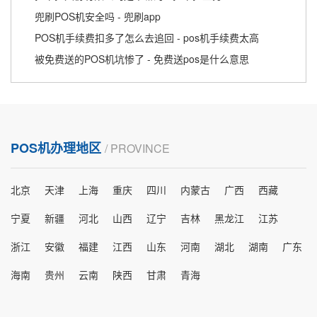
兜刷POS机安全吗 - 兜刷app
POS机手续费扣多了怎么去追回 - pos机手续费太高
被免费送的POS机坑惨了 - 免费送pos是什么意思
POS机办理地区
/ PROVINCE
北京
天津
上海
重庆
四川
内蒙古
广西
西藏
宁夏
新疆
河北
山西
辽宁
吉林
黑龙江
江苏
浙江
安徽
福建
江西
山东
河南
湖北
湖南
广东
海南
贵州
云南
陕西
甘肃
青海