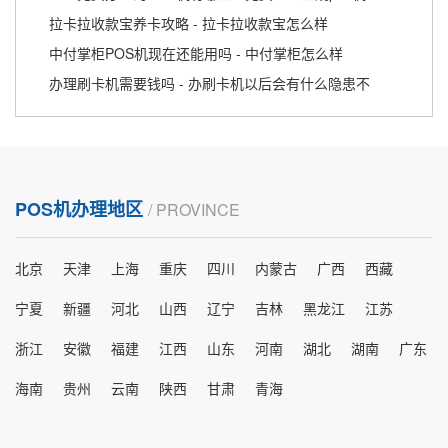
拉卡拉收款宝养卡攻略 - 拉卡拉收款宝怎么样
中付掌柜POS机现在还能用吗 - 中付掌柜怎么样
办理刷卡机需要钱吗 - 办刷卡机以后会有什么隐患不
POS机办理地区
/ PROVINCE
北京
天津
上海
重庆
四川
内蒙古
广西
西藏
宁夏
新疆
河北
山西
辽宁
吉林
黑龙江
江苏
浙江
安徽
福建
江西
山东
河南
湖北
湖南
广东
海南
贵州
云南
陕西
甘肃
青海