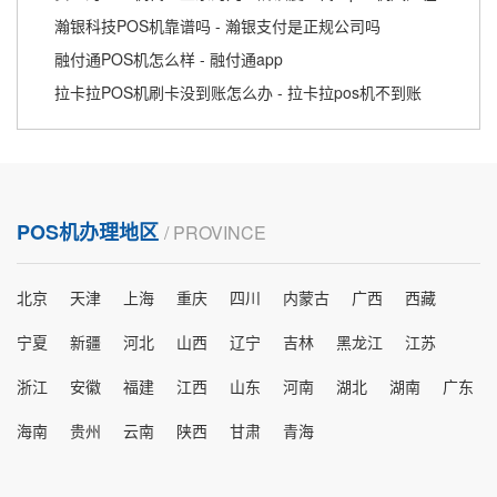
瀚银科技POS机靠谱吗 - 瀚银支付是正规公司吗
融付通POS机怎么样 - 融付通app
拉卡拉POS机刷卡没到账怎么办 - 拉卡拉pos机不到账
POS机办理地区
/ PROVINCE
北京
天津
上海
重庆
四川
内蒙古
广西
西藏
宁夏
新疆
河北
山西
辽宁
吉林
黑龙江
江苏
浙江
安徽
福建
江西
山东
河南
湖北
湖南
广东
海南
贵州
云南
陕西
甘肃
青海