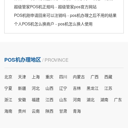
超级管家POS机正规吗 - 超级管家pos官方网站
POS机刚申请回来可以注销吗 - pos机办理之后不用的结果
个人POS机怎么换商户 - pos机怎么换人使用
POS机办理地区
/ PROVINCE
北京
天津
上海
重庆
四川
内蒙古
广西
西藏
宁夏
新疆
河北
山西
辽宁
吉林
黑龙江
江苏
浙江
安徽
福建
江西
山东
河南
湖北
湖南
广东
海南
贵州
云南
陕西
甘肃
青海