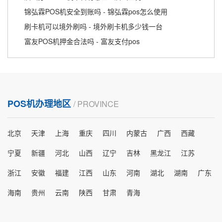
锦弘霖POS机安全到账吗 - 锦弘霖pos怎么使用
刷卡机可以境外刷吗 - 境外刷卡机多少钱一台
富友POS机押金合法吗 - 富友支付pos
POS机办理地区
/ PROVINCE
北京
天津
上海
重庆
四川
内蒙古
广西
西藏
宁夏
新疆
河北
山西
辽宁
吉林
黑龙江
江苏
浙江
安徽
福建
江西
山东
河南
湖北
湖南
广东
海南
贵州
云南
陕西
甘肃
青海