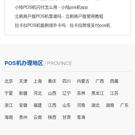
小陆POS机闪付怎么用 - 小陆pos机app
立刷商户版POS机靠谱吗 - 立刷商户版使用教程
拉卡拉POS机能刷境外卡吗 - 拉卡拉跨境支付pos机
POS机办理地区
/ PROVINCE
北京
天津
上海
重庆
四川
内蒙古
广西
西藏
宁夏
新疆
河北
山西
辽宁
吉林
黑龙江
江苏
浙江
安徽
福建
江西
山东
河南
湖北
湖南
广东
海南
贵州
云南
陕西
甘肃
青海