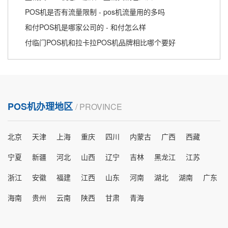
POS机是否有流量限制 - pos机流量用的多吗
和付POS机是哪家公司的 - 和付怎么样
付临门POS机和拉卡拉POS机品牌相比哪个要好
POS机办理地区
/ PROVINCE
北京
天津
上海
重庆
四川
内蒙古
广西
西藏
宁夏
新疆
河北
山西
辽宁
吉林
黑龙江
江苏
浙江
安徽
福建
江西
山东
河南
湖北
湖南
广东
海南
贵州
云南
陕西
甘肃
青海