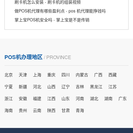
刷卡机怎么安装 - 刷卡机的组装视频
做POS机代理有哪些盈利点 - pos 机代理能挣钱吗
掌上宝POS机安全吗 - 掌上宝是不是传销
POS机办理地区
/ PROVINCE
北京
天津
上海
重庆
四川
内蒙古
广西
西藏
宁夏
新疆
河北
山西
辽宁
吉林
黑龙江
江苏
浙江
安徽
福建
江西
山东
河南
湖北
湖南
广东
海南
贵州
云南
陕西
甘肃
青海