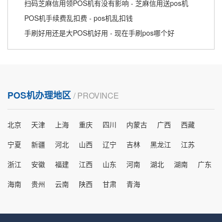
扫码芝麻信用领POS机有没有影响 - 芝麻信用送pos机
POS机手续费乱扣费 - pos机乱扣钱
手刷好用还是大POS机好用 - 现在手刷pos哪个好
POS机办理地区
/ PROVINCE
北京
天津
上海
重庆
四川
内蒙古
广西
西藏
宁夏
新疆
河北
山西
辽宁
吉林
黑龙江
江苏
浙江
安徽
福建
江西
山东
河南
湖北
湖南
广东
海南
贵州
云南
陕西
甘肃
青海