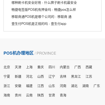
哪种刷卡机安全好用 - 什么牌子刷卡机最安全
畅捷电签版POS机有押金吗 - 畅捷pos怎么样
移联商通POS机是哪个公司的 - 移联商 通
壹生付POS机是正规的吗 - 壹生付app
POS机办理地区
/ PROVINCE
北京
天津
上海
重庆
四川
内蒙古
广西
西藏
宁夏
新疆
河北
山西
辽宁
吉林
黑龙江
江苏
浙江
安徽
福建
江西
山东
河南
湖北
湖南
广东
海南
贵州
云南
陕西
甘肃
青海