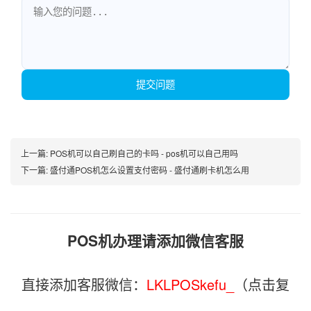
提交问题
上一篇:
POS机可以自己刷自己的卡吗 - pos机可以自己用吗
下一篇:
盛付通POS机怎么设置支付密码 - 盛付通刷卡机怎么用
POS机办理请添加微信客服
直接添加客服微信：
LKLPOSkefu_
（点击复