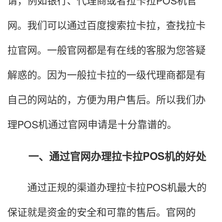
请，例如银行、代理商或者拉卡拉POS机官
网。我们可以通过百度搜索拉卡拉，查找拉卡
拉官网。一般官网都是有在线的客服为您答疑
解惑的。因为一般拉卡拉的一级代理商都是有
自己的网站的，方便为用户售后。所以我们办
理POS机通过官网申请是十分靠谱的。
一、通过官网办理拉卡拉POS机的好处
通过正规的渠道办理拉卡拉POS机最大的
保证就是资金的安全和可靠的售后。官网的