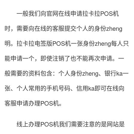
一般我们向官网在线申请拉卡拉POS机
时，需要向在线的客服提交个人的身份zheng
明。拉卡拉电签版POS机一张身份zheng每人只
能申请一个，即使注销了也不能再次申请。一
般需要的资料包含：个人身份zheng、银行ka一
张、个人常用的手机号码、信用ka即可在线向
客服申请办理POS机。
线上办理POS机我们需要注意的是网站是