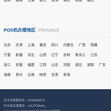
POS机办理地区
/ PROVINCE
北京
天津
上海
重庆
四川
内蒙古
广西
西藏
宁夏
新疆
河北
山西
辽宁
吉林
黑龙江
江苏
浙江
安徽
福建
江西
山东
河南
湖北
湖南
广东
海南
贵州
云南
陕西
甘肃
青海
拉卡拉客服热线：4006689516
POS机办理微信：LKLPOSkefu_
Copyright © 2005-2026 拉卡拉POS机官网