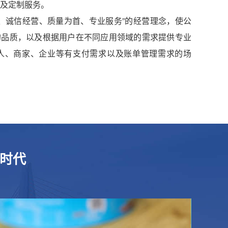
品及定制服务。
、诚信经营、质量为首、专业服务”的经营理念，使公
的品质，以及根据用户在不同应用领域的需求提供专业
人、商家、企业等有支付需求以及账单管理需求的场
新时代