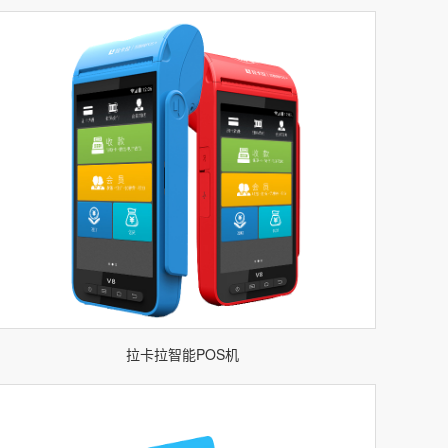
拉卡拉智能POS机