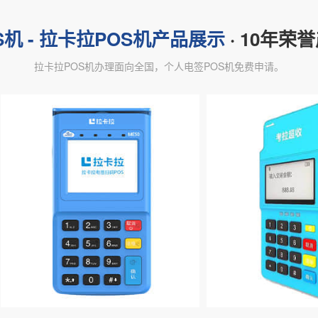
S机 - 拉卡拉POS机产品展示
· 10年荣
拉卡拉POS机办理面向全国，个人电签POS机免费申请。