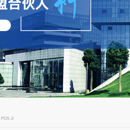
 POS JI