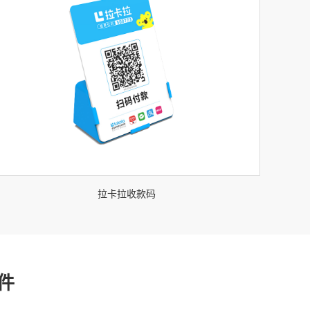
拉卡拉收款码
件