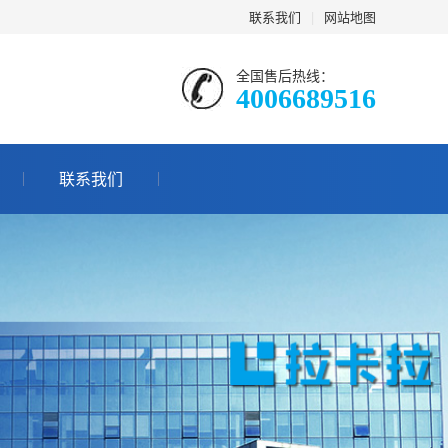
联系我们
|
网站地图
全国售后热线：
4006689516
联系我们