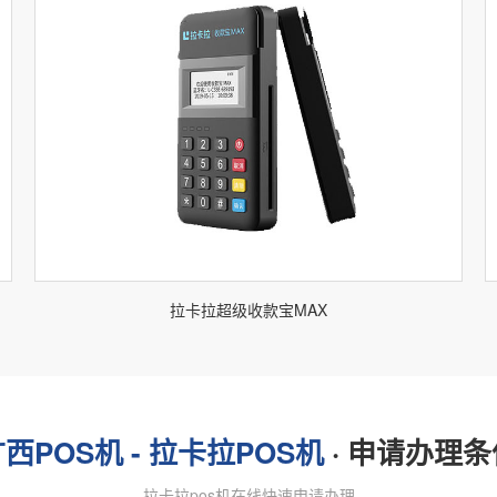
拉卡拉超级收款宝MAX
西POS机 - 拉卡拉POS机
· 申请办理条
拉卡拉pos机在线快速申请办理