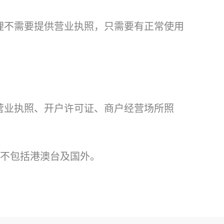
理不需要提供营业执照，只需要有正常使用
营业执照、开户许可证、商户经营场所照
，不包括港澳台及国外。