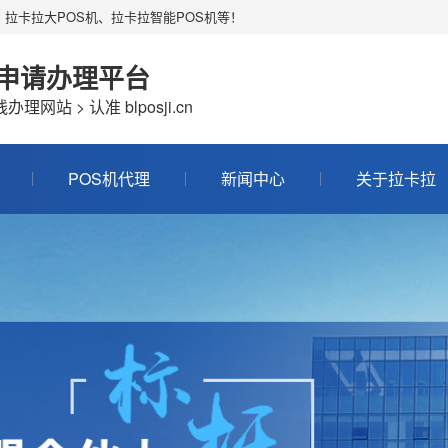
、拉卡拉大POS机、拉卡拉智能POS机等！
机申请办理平台
线办理网站 > 认准
blposji.cn
POS机代理
新闻中心
关于拉卡拉