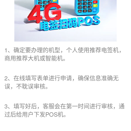
1、确定要办理的机型，个人使用推荐电签机，
商用推荐大机或智能机。
2、在线填写表单进行申请，确保信息准确无
误，不耽误审核。
3、填写好后，客服会在第一时间进行审核，通
过后给用户下发POS机。