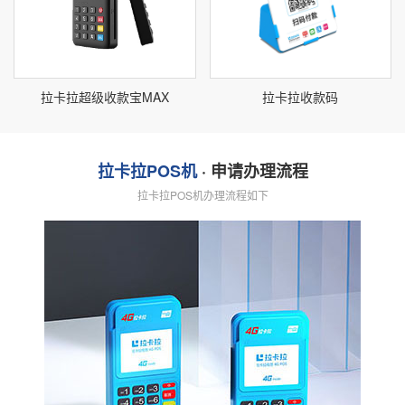
拉卡拉超级收款宝MAX
拉卡拉收款码
拉卡拉POS机
· 申请办理流程
拉卡拉POS机办理流程如下