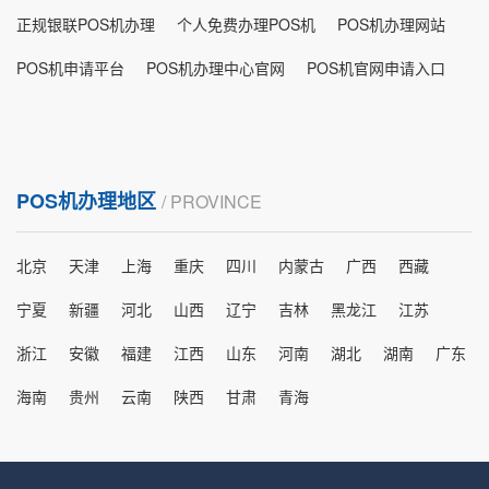
正规银联POS机办理
个人免费办理POS机
POS机办理网站
POS机申请平台
POS机办理中心官网
POS机官网申请入口
POS机办理地区
/ PROVINCE
北京
天津
上海
重庆
四川
内蒙古
广西
西藏
宁夏
新疆
河北
山西
辽宁
吉林
黑龙江
江苏
浙江
安徽
福建
江西
山东
河南
湖北
湖南
广东
海南
贵州
云南
陕西
甘肃
青海