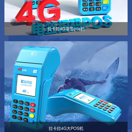
拉卡拉4G电签pos机
拉卡拉4G大POS机