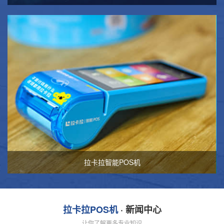
拉卡拉智能POS机
拉卡拉POS机
· 新闻中心
让你了解更多专业知识