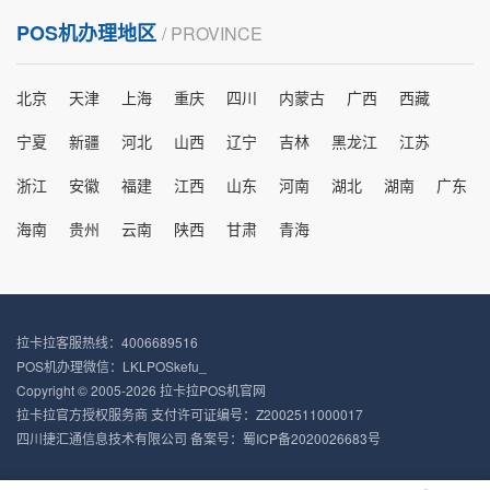
POS机办理地区
/ PROVINCE
北京
天津
上海
重庆
四川
内蒙古
广西
西藏
宁夏
新疆
河北
山西
辽宁
吉林
黑龙江
江苏
浙江
安徽
福建
江西
山东
河南
湖北
湖南
广东
海南
贵州
云南
陕西
甘肃
青海
拉卡拉客服热线：4006689516
POS机办理微信：LKLPOSkefu_
Copyright © 2005-2026 拉卡拉POS机官网
拉卡拉官方授权服务商 支付许可证编号：Z2002511000017
四川捷汇通信息技术有限公司 备案号：
蜀ICP备2020026683号