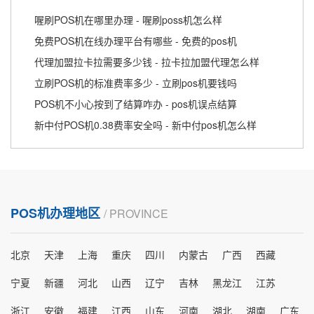
喔刷POS机在哪里办理 - 喔刷poss机怎么样
免费POS机在线办理平台有哪些 - 免费的pos机
代理加盟拉卡拉需要多少钱 - 拉卡拉加盟代理怎么样
立刷POS机的标准费率多少 - 立刷pos机要钱吗
POS机不小心按到了结算咋办 - pos机误点结算
新中付POS机0.38费率安全吗 - 新中付pos机怎么样
POS机办理地区
/ PROVINCE
北京
天津
上海
重庆
四川
内蒙古
广西
西藏
宁夏
新疆
河北
山西
辽宁
吉林
黑龙江
江苏
浙江
安徽
福建
江西
山东
河南
湖北
湖南
广东