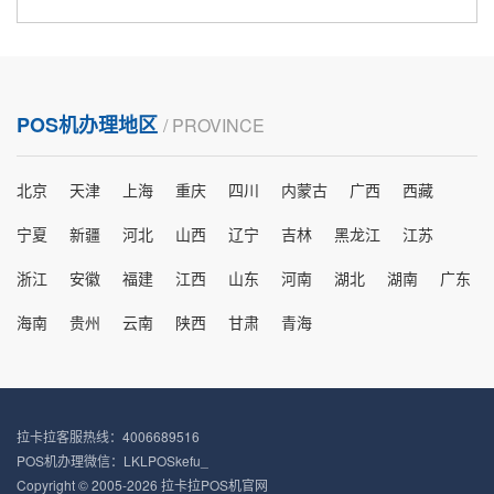
POS机办理地区
/ PROVINCE
北京
天津
上海
重庆
四川
内蒙古
广西
西藏
宁夏
新疆
河北
山西
辽宁
吉林
黑龙江
江苏
浙江
安徽
福建
江西
山东
河南
湖北
湖南
广东
海南
贵州
云南
陕西
甘肃
青海
拉卡拉客服热线：4006689516
POS机办理微信：LKLPOSkefu_
Copyright © 2005-2026 拉卡拉POS机官网