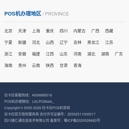
POS机办理地区
/ PROVINCE
北京
天津
上海
重庆
四川
内蒙古
广西
西藏
宁夏
新疆
河北
山西
辽宁
吉林
黑龙江
江苏
浙江
安徽
福建
江西
山东
河南
湖北
湖南
广东
海南
贵州
云南
陕西
甘肃
青海
拉卡拉客服热线：4006689516
POS机办理微信：LKLPOSkefu_
Copyright © 2005-2026 拉卡拉POS机官网
拉卡拉官方授权服务商 支付许可证编号：Z2002511000017
四川捷汇通信息技术有限公司 备案号：
蜀ICP备2020026683号