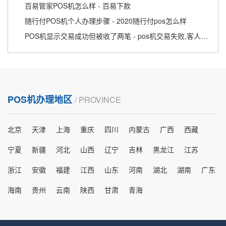
百易管家POS机怎么样 - 百易下款
随行付POS机个人办理步骤 - 2020随行付pos怎么样
POS机显示交易成功但被收了两笔 - pos机交易失败,客人又显示扣款成功
POS机办理地区
/ PROVINCE
北京
天津
上海
重庆
四川
内蒙古
广西
西藏
宁夏
新疆
河北
山西
辽宁
吉林
黑龙江
江苏
浙江
安徽
福建
江西
山东
河南
湖北
湖南
广东
海南
贵州
云南
陕西
甘肃
青海