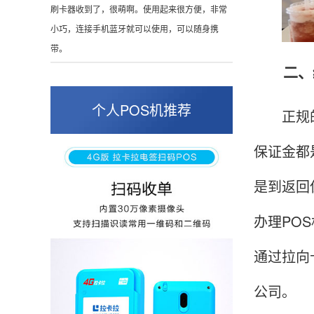
小巧，连接手机蓝牙就可以使用，可以随身携
带。
二、缴
陈先生
北京
个人POS机推荐
这是我用过最好的POS机没有之一，单笔
正规的服
50000。
保证金都
是到返回
张小姐
山东青岛
办理PO
蛮好的机子，实用，费率0.6 还可以 就是商户
好，但是可以接受。售后服务好整体比较满意。
通过拉向
公司。