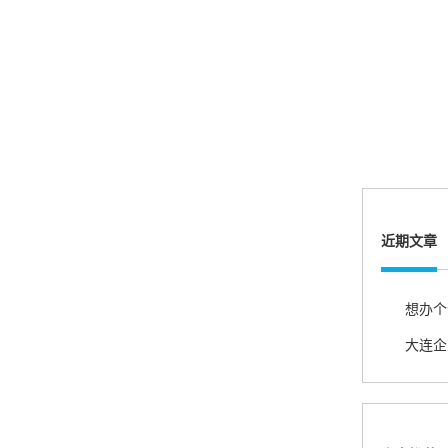
很满意，按步骤注册刷卡了，果然秒到帐，真的
很实用很方便.质量非常好，到账速度很快，特别
方便。
熊先生
辽宁沈阳
打电话问了，拉卡拉电签4G机器确实是拉卡拉公
司直营的。
近期文章
郑女士
浙江杭州
朋友推荐的，很好用，很安全，到账速度也很
快，机器很正规，值得推荐，客服讲解很仔细，
很满意！