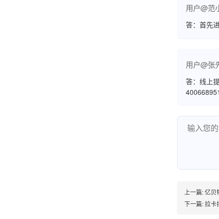
用户@范
范先生
答：首先
湖南长沙
非常好！是正品。本来弄不懂的问题客服都一一
回答了，秒到这点最好，已推荐给同事。
用户@张
答：线上提
4006689
韩小姐
山东青岛
挺好用的机子，售后不错什么时候问他都能回答
我，好！
李女士
天津
上一篇:
亿贝
下一篇:
拉卡
这款机子非常实用，客服态度也很好，非常满