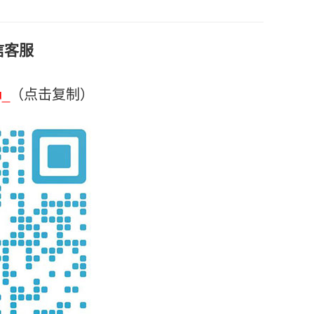
信客服
u_
（点击复制）