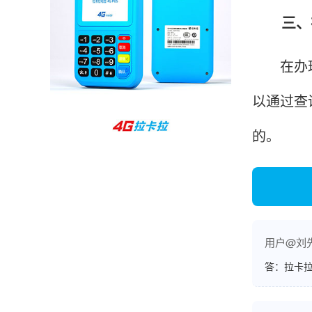
周先生
江苏南京
三、在
POS机收到之后使用了几次再来评价的，果然大
品牌值得信赖，到账快，费率也不高，强大！
在办理拉
以通过查
孙女士
北京
的。
收到用了还可以，朋友推荐用的，她之前用了竟
然给提额了，希望我也能提呃，客服还和我说了
很多提额小技巧希望有用吧。
杨先生
贵州贵阳
用户@刘
哇，账单确实漂亮，都是我们这里的商家，使用
答：拉卡拉
起来非常省心。