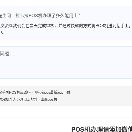
先生问：拉卡拉POS机办理了多久能用上？
交资料我们会在当天完成审核，并通过快递的方式将POS机送到您手上，
516。
手刷POS机靠谱吗 - 闪电宝pos最新app下载
POS机个人办理网点地址 - 山西pos机
POS机办理请添加微