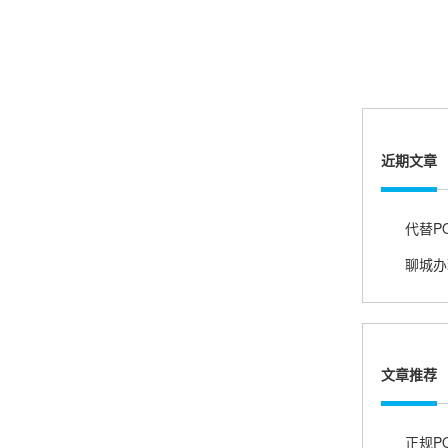
熊先生
辽宁沈阳
打电话问了，拉卡拉电签4G机器确实是拉卡拉公
司直营的。
近期文章
郑女士
浙江杭州
朋友推荐的，很好用，很安全，到账速度也很
快，机器很正规，值得推荐，客服讲解很仔细，
很满意！
严先生
广西南宁
文章推荐
下单要了两个，用了一个，这个还没用，到账很
快很稳定，大家可以放心使用！