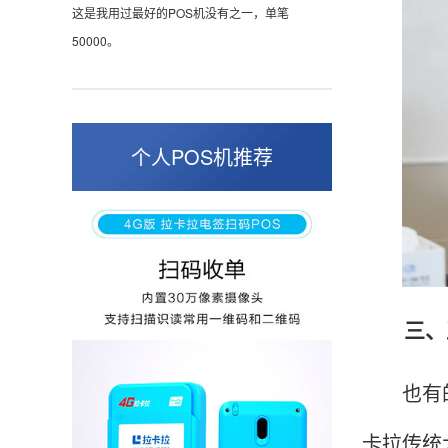
这是我用过最好的POS机没有之一，单笔
50000。
张小姐
山东青岛
个人POS机推荐
蛮好的机子，实用，费率0.6 还可以 就是商户
好，但是可以接受。售后服务好整体比较满意。
周先生
江苏南京
三、正
POS机收到之后使用了几次再来评价的，果然大
品牌值得信赖，到账快，费率也不高，强大！
也有的代
卡拉传统