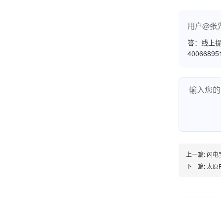
用户@张
韩小姐
山东青岛
答：线上提
4006689
挺好用的机子，售后不错什么时候问他都能回答
我，好！
李女士
天津
这款机子非常实用，客服态度也很好，非常满
意！
上一篇:
闪电宝
下一篇:
太原
孟先生
广东广州
机器收到了，是银联认证的，刷了一笔是即时到