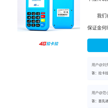
孙女士
北京
我们在办
收到用了还可以，朋友推荐用的，她之前用了竟
然给提额了，希望我也能提呃，客服还和我说了
保证金何
很多提额小技巧希望有用吧。
杨先生
贵州贵阳
哇，账单确实漂亮，都是我们这里的商家，使用
起来非常省心。
用户@刘
答：拉卡拉
范先生
湖南长沙
用户@范
非常好！是正品。本来弄不懂的问题客服都一一
答：首先
回答了，秒到这点最好，已推荐给同事。