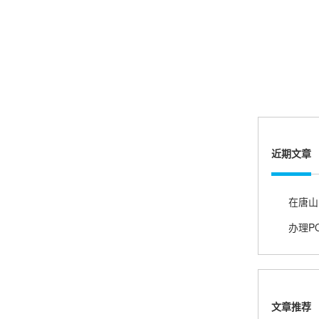
熊先生
辽宁沈阳
打电话问了，拉卡拉电签4G机器确实是拉卡拉公
司直营的。
郑女士
浙江杭州
近期文章
朋友推荐的，很好用，很安全，到账速度也很
快，机器很正规，值得推荐，客服讲解很仔细，
很满意！
在唐山
严先生
广西南宁
下单要了两个，用了一个，这个还没用，到账很
快很稳定，大家可以放心使用！
文章推荐