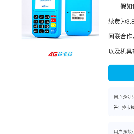
假如使用
孙女士
北京
收到用了还可以，朋友推荐用的，她之前用了竟
续费为3
然给提额了，希望我也能提呃，客服还和我说了
间联合作
很多提额小技巧希望有用吧。
以及机具
杨先生
贵州贵阳
哇，账单确实漂亮，都是我们这里的商家，使用
起来非常省心。
用户@刘
范先生
答：拉卡拉
湖南长沙
非常好！是正品。本来弄不懂的问题客服都一一
回答了，秒到这点最好，已推荐给同事。
用户@范