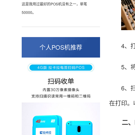
这是我用过最好的POS机没有之一，单笔
50000。
张小姐
山东青岛
4、打开
个人POS机推荐
蛮好的机子，实用，费率0.6 还可以 就是商户
好，但是可以接受。售后服务好整体比较满意。
5、将手
6、扫描
周先生
江苏南京
在打印。
POS机收到之后使用了几次再来评价的，果然大
品牌值得信赖，到账快，费率也不高，强大！
二、P