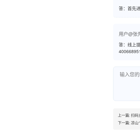
答：首先
韩小姐
山东青岛
用户@张
挺好用的机子，售后不错什么时候问他都能回答
答：线上提
我，好！
4006689
李女士
天津
这款机子非常实用，客服态度也很好，非常满
意！
上一篇:
扫码支
下一篇:
凉山
孟先生
广东广州
机器收到了，是银联认证的，刷了一笔是即时到