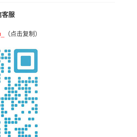
信客服
u_
（点击复制）