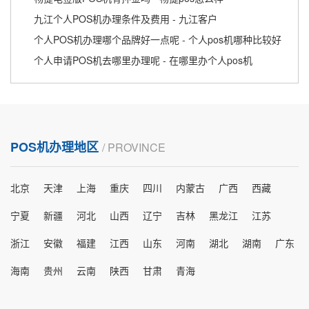
九江个人POS机办理条件及费用 - 九江客户
个人POS机办理哪个品牌好一点呢 - 个人pos机哪种比较好
个人申请POS机去哪里办理呢 - 在哪里办个人pos机
POS机办理地区
/ PROVINCE
北京
天津
上海
重庆
四川
内蒙古
广西
西藏
宁夏
新疆
河北
山西
辽宁
吉林
黑龙江
江苏
浙江
安徽
福建
江西
山东
河南
湖北
湖南
广东
海南
贵州
云南
陕西
甘肃
青海