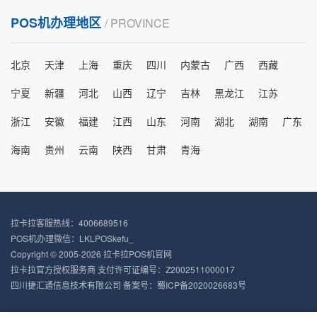
POS机办理地区
/ PROVINCE
北京
天津
上海
重庆
四川
内蒙古
广西
西藏
宁夏
新疆
河北
山西
辽宁
吉林
黑龙江
江苏
浙江
安徽
福建
江西
山东
河南
湖北
湖南
广东
海南
贵州
云南
陕西
甘肃
青海
拉卡拉客服热线：4006689516
POS机办理微信：LKLPOSkefu_
Copyright © 2005-2026 拉卡拉POS机官网
拉卡拉官方授权服务商 支付许可证编号：Z2002511000017
四川捷汇通信息技术有限公司 备案号：
蜀ICP备2020026683号