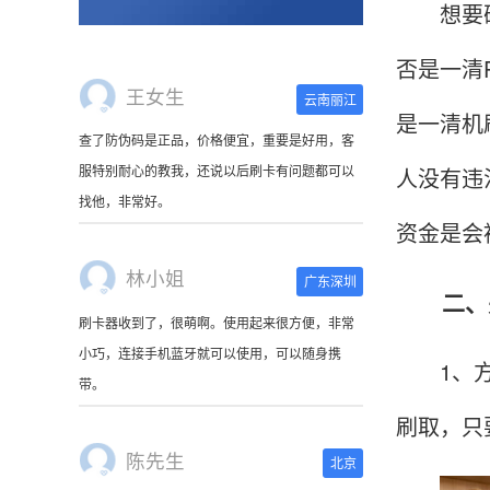
想要确定
查了防伪码是正品，价格便宜，重要是好用，客
服特别耐心的教我，还说以后刷卡有问题都可以
否是一清
找他，非常好。
是一清机
林小姐
广东深圳
人没有违
刷卡器收到了，很萌啊。使用起来很方便，非常
资金是会
小巧，连接手机蓝牙就可以使用，可以随身携
带。
二、关
陈先生
北京
1、方便
这是我用过最好的POS机没有之一，单笔
50000。
刷取，只