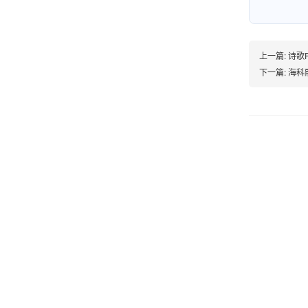
邱小姐
江苏南京
很诚信，我会推荐朋友来。
上一篇:
诗歌P
下一篇:
海科
杨小姐
广西南宁
很满意，按步骤注册刷卡了，果然秒到帐，真的
很实用很方便.质量非常好，到账速度很快，特别
方便。
熊先生
辽宁沈阳
打电话问了，拉卡拉电签4G机器确实是拉卡拉公
司直营的。