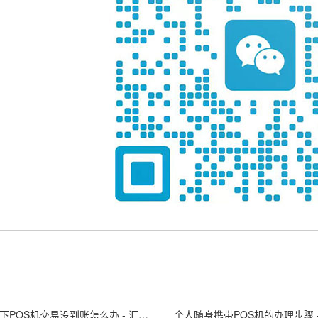
汇付天下POS机交易没到账怎么办 - 汇付天下大pos商户版APP