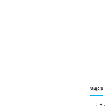
郑女士
浙江杭州
朋友推荐的，很好用，很安全，到账速度也很
快，机器很正规，值得推荐，客服讲解很仔细，
很满意！
严先生
广西南宁
下单要了两个，用了一个，这个还没用，到账很
快很稳定，大家可以放心使用！
近期文章
肖女士
浙江杭州
费用比之前的便宜，没有乱七不糟的医院商户，