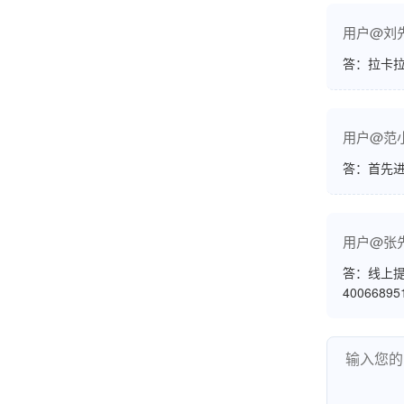
挺好用的机子，售后不错什么时候问他都能回答
我，好！
用户@刘
答：拉卡拉
李女士
天津
用户@范
这款机子非常实用，客服态度也很好，非常满
答：首先
意！
用户@张
孟先生
广东广州
答：线上提
4006689
机器收到了，是银联认证的，刷了一笔是即时到
账的！商户也好，我会推荐好友使用的！