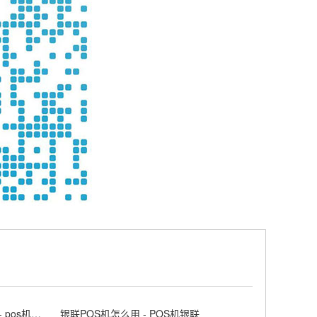
个人随身携带POS机的办理步骤 - pos机随行付安全吗
银联POS机怎么用 - POS机银联