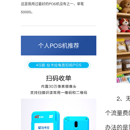
张小姐
山东青岛
蛮好的机子，实用，费率0.6 还可以 就是商户
好，但是可以接受。售后服务好整体比较满意。
个人POS机推荐
周先生
江苏南京
POS机收到之后使用了几次再来评价的，果然大
品牌值得信赖，到账快，费率也不高，强大！
2、无流
孙女士
北京
个流量费
收到用了还可以，朋友推荐用的，她之前用了竟
然给提额了，希望我也能提呃，客服还和我说了
办法的是