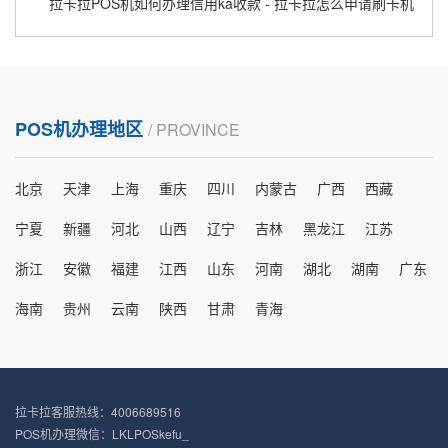
拉卡拉POS机如何办理信用ka收款 - 拉卡拉怎么申请刷卡机
POS机办理地区
/ PROVINCE
北京
天津
上海
重庆
四川
内蒙古
广西
西藏
宁夏
新疆
河北
山西
辽宁
吉林
黑龙江
江苏
浙江
安徽
福建
江西
山东
河南
湖北
湖南
广东
海南
贵州
云南
陕西
甘肃
青海
拉卡拉客服热线：4006689516
POS机办理微信：LKLPOSkefu_