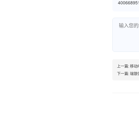
4006689
韩小姐
山东青岛
挺好用的机子，售后不错什么时候问他都能回答
我，好！
上一篇:
移动
李女士
下一篇:
瑞银
天津
这款机子非常实用，客服态度也很好，非常满
意！
孟先生
广东广州
机器收到了，是银联认证的，刷了一笔是即时到