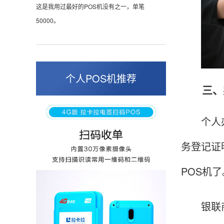
这是我用过最好的POS机没有之一，单笔
50000。
张小姐
山东青岛
个人POS机推荐
三、办
蛮好的机子，实用，费率0.6 还可以 就是商户
好，但是可以接受。售后服务好整体比较满意。
个人办理
务登记证
周先生
江苏南京
POS机了
POS机收到之后使用了几次再来评价的，果然大
品牌值得信赖，到账快，费率也不高，强大！
银联商务