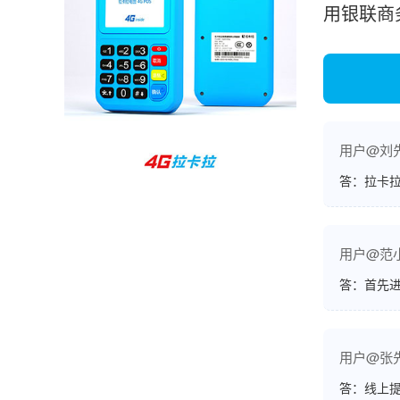
用银联商
孙女士
北京
收到用了还可以，朋友推荐用的，她之前用了竟
然给提额了，希望我也能提呃，客服还和我说了
很多提额小技巧希望有用吧。
用户@刘
杨先生
贵州贵阳
答：拉卡拉
哇，账单确实漂亮，都是我们这里的商家，使用
起来非常省心。
用户@范
答：首先
范先生
湖南长沙
非常好！是正品。本来弄不懂的问题客服都一一
用户@张
回答了，秒到这点最好，已推荐给同事。
答：线上提