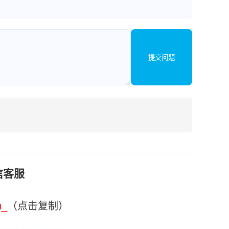
提交问题
信客服
u_
（点击复制）