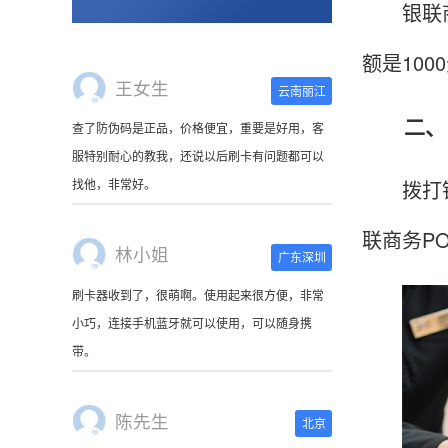
银联商务
额是10
王女生
云南丽江
二、申
查了防伪码是正品，价格便宜，重要是好用，客
服特别耐心的教我，还说以后刷卡有问题都可以
拨打银联
找他，非常好。
联商务P
林小姐
广东深圳
刷卡器收到了，很萌啊。使用起来很方便，非常
小巧，连接手机蓝牙就可以使用，可以随身携
带。
陈先生
北京