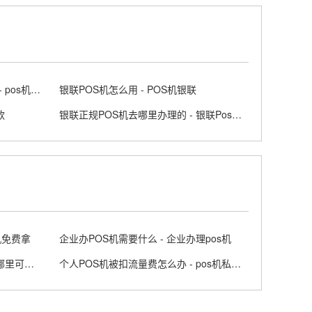
个人随身携带POS机的办理步骤 - pos机随行付安全吗
银联POS机怎么用 - POS机银联
款
银联正规POS机去哪里办理的 - 银联Poss机官网
机免费拿
企业办POS机需要什么 - 企业办理pos机
唐山POS机是否支持闪付 - 唐山哪里可以免费办pos机
个人POS机被扣流量费怎么办 - pos机私自收取流量费