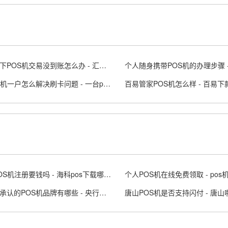
汇付天下POS机交易没到账怎么办 - 汇付天下大pos商户版APP
POS一机一户怎么解决刷卡问题 - 一台pos机可以两个人用吗
百易管家POS机怎么样 - 百易下
海科POS机注册要钱吗 - 海科pos下载哪个app
个人POS机在线免费领取 - pos
被央行承认的POS机品牌有哪些 - 央行正规授信pos机