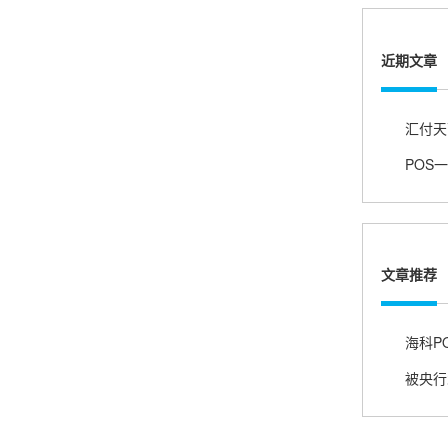
熊先生
辽宁沈阳
打电话问了，拉卡拉电签4G机器确实是拉卡拉公
近期文章
司直营的。
郑女士
浙江杭州
朋友推荐的，很好用，很安全，到账速度也很
快，机器很正规，值得推荐，客服讲解很仔细，
很满意！
文章推荐
严先生
广西南宁
下单要了两个，用了一个，这个还没用，到账很
快很稳定，大家可以放心使用！