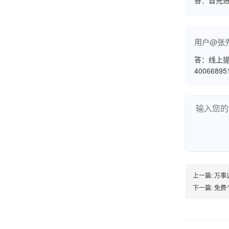
答：首先
挺好用的机子，售后不错什么时候问他都能回答
我，好！
用户@张
答：线上提
李女士
4006689
天津
这款机子非常实用，客服态度也很好，非常满
意！
孟先生
广东广州
上一篇:
万事
机器收到了，是银联认证的，刷了一笔是即时到
下一篇:
免费
账的！商户也好，我会推荐好友使用的！