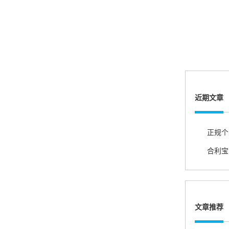
郑女士
浙江杭州
朋友推荐的，很好用，很安全，到账速度也很
快，机器很正规，值得推荐，客服讲解很仔细，
很满意！
近期文章
严先生
广西南宁
下单要了两个，用了一个，这个还没用，到账很
快很稳定，大家可以放心使用！
肖女士
文章推荐
浙江杭州