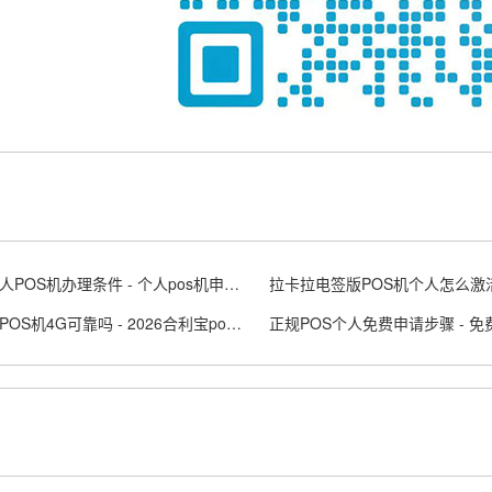
正规个人POS机办理条件 - 个人pos机申请流程
合利宝POS机4G可靠吗 - 2026合利宝pos费用