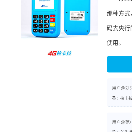
很多提额小技巧希望有用吧。
那种方式
杨先生
码去央行
贵州贵阳
哇，账单确实漂亮，都是我们这里的商家，使用
使用。
起来非常省心。
范先生
湖南长沙
用户@刘
非常好！是正品。本来弄不懂的问题客服都一一
回答了，秒到这点最好，已推荐给同事。
答：拉卡拉
用户@范
韩小姐
山东青岛