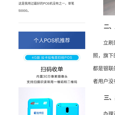
张小姐
山东青岛
蛮好的机子，实用，费率0.6 还可以 就是商户
二、立
好，但是可以接受。售后服务好整体比较满意。
个人POS机推荐
立刷是属
周先生
江苏南京
照，旗下
POS机收到之后使用了几次再来评价的，果然大
都是银联
品牌值得信赖，到账快，费率也不高，强大！
者用户没
孙女士
三、办
北京
收到用了还可以，朋友推荐用的，她之前用了竟
办理正规
然给提额了，希望我也能提呃，客服还和我说了