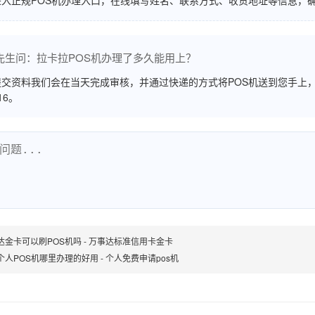
进入正规POS机办理入口，在线填写姓名、联系方式、收货地址等信息，
先生问：拉卡拉POS机办理了多久能用上？
交资料我们会在当天完成审核，并通过快递的方式将POS机送到您手上，
516。
达金卡可以刷POS机吗 - 万事达标准信用卡金卡
个人POS机哪里办理的好用 - 个人免费申请pos机