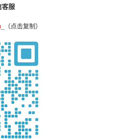
信客服
u_
（点击复制）