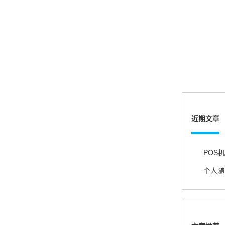
熊先生
辽宁沈阳
打电话问了，拉卡拉电签4G机器确实是拉卡拉公
司直营的。
郑女士
近期文章
浙江杭州
朋友推荐的，很好用，很安全，到账速度也很
快，机器很正规，值得推荐，客服讲解很仔细，
很满意！
严先生
广西南宁
下单要了两个，用了一个，这个还没用，到账很