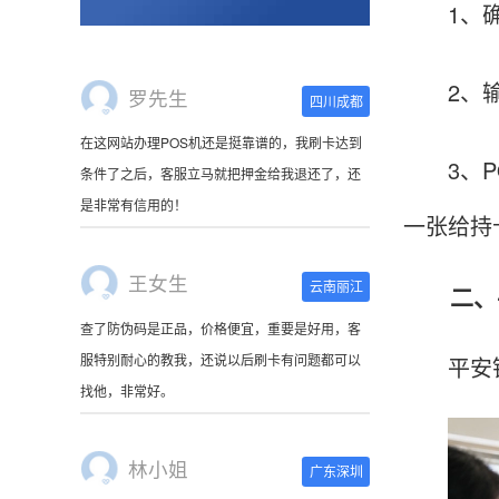
1、确认
在这网站办理POS机还是挺靠谱的，我刷卡达到
条件了之后，客服立马就把押金给我退还了，还
是非常有信用的！
2、输入
王女生
3、PO
云南丽江
查了防伪码是正品，价格便宜，重要是好用，客
一张给持
服特别耐心的教我，还说以后刷卡有问题都可以
找他，非常好。
二、平
林小姐
广东深圳
平安银行
刷卡器收到了，很萌啊。使用起来很方便，非常
小巧，连接手机蓝牙就可以使用，可以随身携
带。