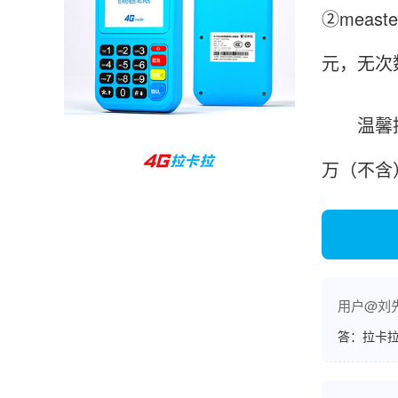
②mea
元，无次
孙女士
北京
收到用了还可以，朋友推荐用的，她之前用了竟
温馨提示
然给提额了，希望我也能提呃，客服还和我说了
很多提额小技巧希望有用吧。
万（不含
杨先生
贵州贵阳
哇，账单确实漂亮，都是我们这里的商家，使用
起来非常省心。
用户@刘
答：拉卡拉
范先生
湖南长沙