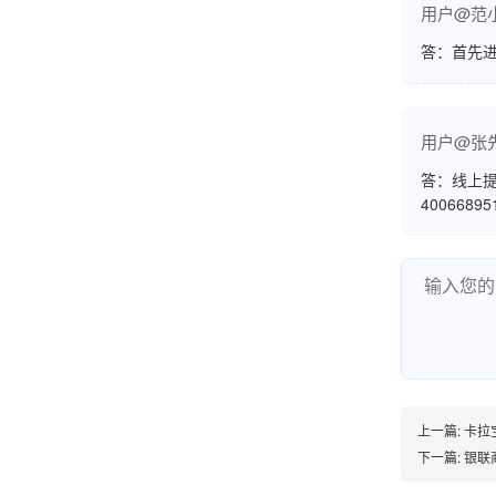
非常好！是正品。本来弄不懂的问题客服都一一
用户@范
回答了，秒到这点最好，已推荐给同事。
答：首先
用户@张
韩小姐
山东青岛
答：线上提
挺好用的机子，售后不错什么时候问他都能回答
4006689
我，好！
李女士
天津
这款机子非常实用，客服态度也很好，非常满
意！
上一篇:
卡拉
下一篇:
银联