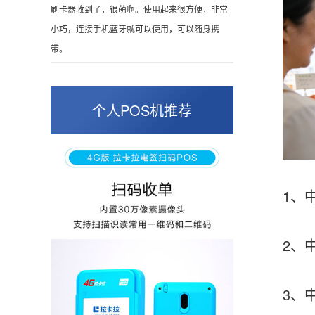
陈先生
北京
这是我用过最好的POS机没有之一，单笔
50000。
个人POS机推荐
张小姐
山东青岛
蛮好的机子，实用，费率0.6 还可以 就是商户
好，但是可以接受。售后服务好整体比较满意。
1、中国
2、中国
周先生
江苏南京
POS机收到之后使用了几次再来评价的，果然大
3、中国
品牌值得信赖，到账快，费率也不高，强大！