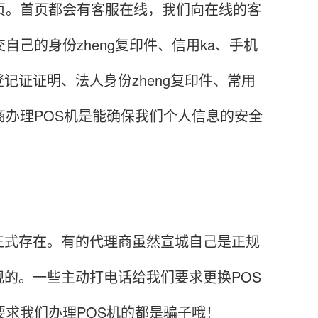
。首页都会有客服在线，我们向在线的客
己的身份zheng复印件、信用ka、手机
证证明、法人身份zheng复印件、常用
商办理POS机是能确保我们个人信息的安全
式存在。有的代理商虽然宣城自己是正规
的。一些主动打电话给我们要求更换POS
要求我们办理POS机的都是骗子哦！