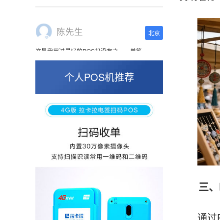
这是我用过最好的POS机没有之一，单笔
50000。
张小姐
山东青岛
个人POS机推荐
蛮好的机子，实用，费率0.6 还可以 就是商户
好，但是可以接受。售后服务好整体比较满意。
周先生
江苏南京
POS机收到之后使用了几次再来评价的，果然大
三、PO
品牌值得信赖，到账快，费率也不高，强大！
通过PO