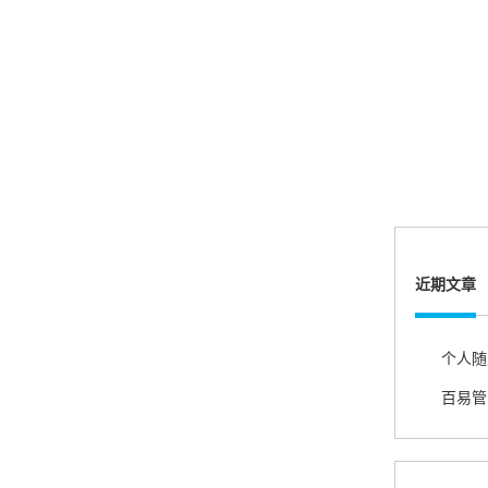
熊先生
辽宁沈阳
打电话问了，拉卡拉电签4G机器确实是拉卡拉公
司直营的。
郑女士
浙江杭州
朋友推荐的，很好用，很安全，到账速度也很
快，机器很正规，值得推荐，客服讲解很仔细，
近期文章
很满意！
严先生
广西南宁
百易管
下单要了两个，用了一个，这个还没用，到账很
快很稳定，大家可以放心使用！