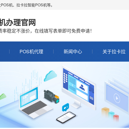
POS机、拉卡拉智能POS机等。
S机办理官网
机费率稳定不涨价，在线填写表单即可免费申请！
POS机代理
新闻中心
关于拉卡拉