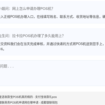
小姐问：网上怎么申请办理POS机？
进入正规POS机办理入口，在线填写姓名、联系方式、收货地址等信息，
先生问：拉卡拉POS机办理了多久能用上？
交资料我们会在当天完成审核，并通过快递的方式将POS机送到您手上，
516。
宝送收款宝POS机真的假的 - 支付宝收款礼pos
银联商务POS机申请网在哪申请 - 成都银联钱包