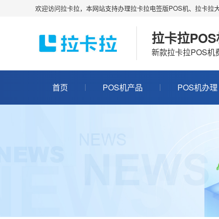
欢迎访问拉卡拉，本网站支持办理拉卡拉电签版POS机、拉卡拉大
拉卡拉PO
新款拉卡拉POS
首页
POS机产品
POS机办理