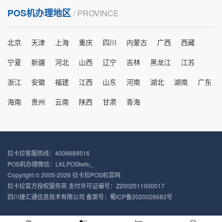
POS机办理地区
/ PROVINCE
北京
天津
上海
重庆
四川
内蒙古
广西
西藏
宁夏
新疆
河北
山西
辽宁
吉林
黑龙江
江苏
浙江
安徽
福建
江西
山东
河南
湖北
湖南
广东
海南
贵州
云南
陕西
甘肃
青海
拉卡拉客服热线：4006689516
POS机办理微信：LKLPOSkefu_
Copyright © 2005-2026 拉卡拉POS机官网
拉卡拉官方授权服务商 支付许可证编号：Z2002511000017
四川捷汇通信息技术有限公司 备案号：
蜀ICP备2020026683号