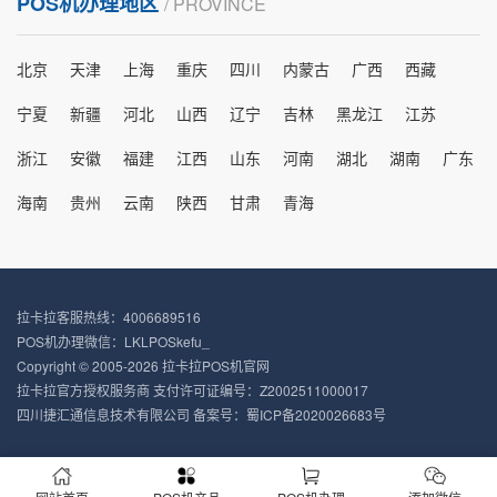
POS机办理地区
/ PROVINCE
北京
天津
上海
重庆
四川
内蒙古
广西
西藏
宁夏
新疆
河北
山西
辽宁
吉林
黑龙江
江苏
浙江
安徽
福建
江西
山东
河南
湖北
湖南
广东
海南
贵州
云南
陕西
甘肃
青海
拉卡拉客服热线：4006689516
POS机办理微信：LKLPOSkefu_
Copyright © 2005-2026 拉卡拉POS机官网
拉卡拉官方授权服务商 支付许可证编号：Z2002511000017
四川捷汇通信息技术有限公司 备案号：
蜀ICP备2020026683号