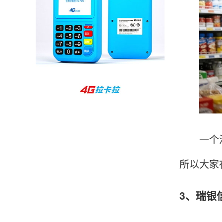
孙女士
北京
收到用了还可以，朋友推荐用的，她之前用了竟
然给提额了，希望我也能提呃，客服还和我说了
很多提额小技巧希望有用吧。
杨先生
贵州贵阳
哇，账单确实漂亮，都是我们这里的商家，使用
起来非常省心。
一个注册
所以大家
范先生
湖南长沙
3、瑞银
非常好！是正品。本来弄不懂的问题客服都一一
回答了，秒到这点最好，已推荐给同事。