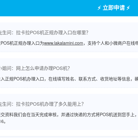
⚡ 立即申请 ⚡
先生问：拉卡拉POS机正规办理入口在哪里？
POS机正规办理入口为
www.lakalamini.com
，支持个人和小微商户在线
小姐问：网上怎么申请办理POS机？
进入正规POS机办理入口，在线填写姓名、联系方式、收货地址等信息，
先生问：拉卡拉POS机办理了多久能用上？
交资料我们会在当天完成审核，并通过快递的方式将POS机送到您手上，
516。