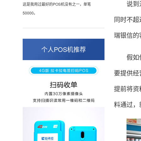
说到注册
这是我用过最好的POS机没有之一，单笔
50000。
同时不超
瑞银信的
张小姐
山东青岛
个人POS机推荐
假如你是
蛮好的机子，实用，费率0.6 还可以 就是商户
好，但是可以接受。售后服务好整体比较满意。
要提供经
提前将资
周先生
江苏南京
料通过，
POS机收到之后使用了几次再来评价的，果然大
品牌值得信赖，到账快，费率也不高，强大！