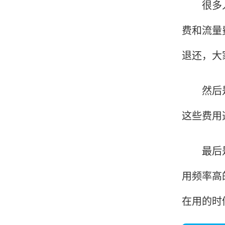
很多人关
费和流量
韩小姐
山东青岛
退还，大
挺好用的机子，售后不错什么时候问他都能回答
我，好！
然后是手
这些费用
李女士
天津
这款机子非常实用，客服态度也很好，非常满
最后是流
意！
用频率高
在用的时
孟先生
广东广州
机器收到了，是银联认证的，刷了一笔是即时到