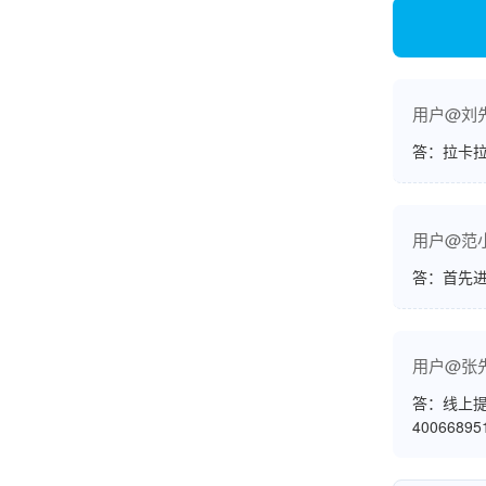
账的！商户也好，我会推荐好友使用的！
用户@刘
邱小姐
江苏南京
答：拉卡拉
很诚信，我会推荐朋友来。
用户@范
答：首先
杨小姐
广西南宁
很满意，按步骤注册刷卡了，果然秒到帐，真的
用户@张
很实用很方便.质量非常好，到账速度很快，特别
答：线上提
方便。
4006689