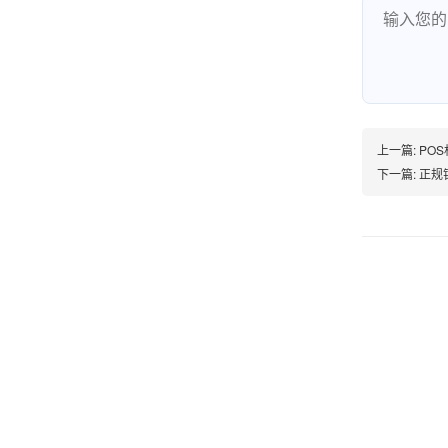
熊先生
辽宁沈阳
打电话问了，拉卡拉电签4G机器确实是拉卡拉公
司直营的。
上一篇:
PO
郑女士
下一篇:
正规
浙江杭州
朋友推荐的，很好用，很安全，到账速度也很
快，机器很正规，值得推荐，客服讲解很仔细，
很满意！
严先生
广西南宁
下单要了两个，用了一个，这个还没用，到账很
快很稳定，大家可以放心使用！