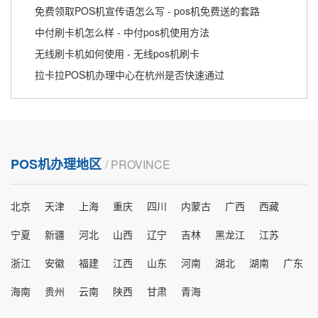
免费领取POS机宣传语怎么写 - pos机免费送的套路
中付刷卡机怎么样 - 中付pos机使用方法
无线刷卡机如何使用 - 无线pos机刷卡
拉卡拉POS机办理中心在杭州是否快速通过
POS机办理地区
/ PROVINCE
北京
天津
上海
重庆
四川
内蒙古
广西
西藏
宁夏
新疆
河北
山西
辽宁
吉林
黑龙江
江苏
浙江
安徽
福建
江西
山东
河南
湖北
湖南
广东
海南
贵州
云南
陕西
甘肃
青海