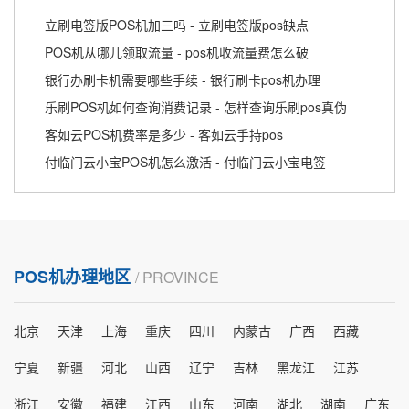
立刷电签版POS机加三吗 - 立刷电签版pos缺点
POS机从哪儿领取流量 - pos机收流量费怎么破
银行办刷卡机需要哪些手续 - 银行刷卡pos机办理
乐刷POS机如何查询消费记录 - 怎样查询乐刷pos真伪
客如云POS机费率是多少 - 客如云手持pos
付临门云小宝POS机怎么激活 - 付临门云小宝电签
POS机办理地区
/ PROVINCE
北京
天津
上海
重庆
四川
内蒙古
广西
西藏
宁夏
新疆
河北
山西
辽宁
吉林
黑龙江
江苏
浙江
安徽
福建
江西
山东
河南
湖北
湖南
广东