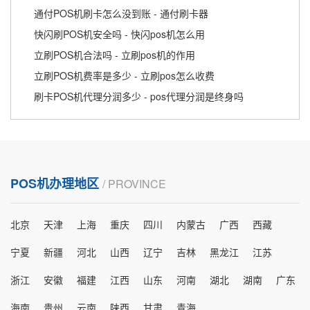
通付POS机刷卡怎么没到账 - 通付刷卡器
快闪刷POS机安全吗 - 快闪pos机怎么用
立刷POS机合法吗 - 立刷pos机的作用
立刷POS机费率是多少 - 立刷pos怎么收费
刷卡POS机代理分润多少 - pos代理分润是终身吗
POS机办理地区
/ PROVINCE
北京
天津
上海
重庆
四川
内蒙古
广西
西藏
宁夏
新疆
河北
山西
辽宁
吉林
黑龙江
江苏
浙江
安徽
福建
江西
山东
河南
湖北
湖南
广东
海南
贵州
云南
陕西
甘肃
青海