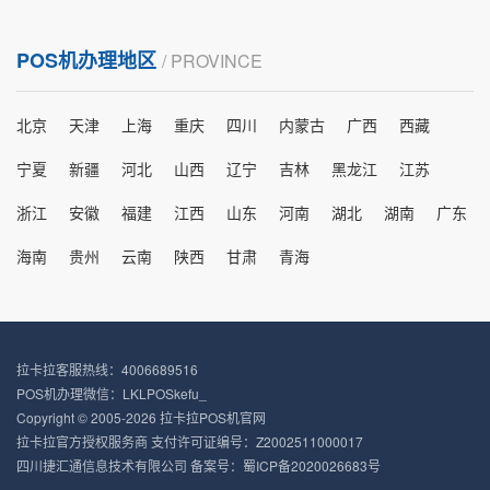
POS机办理地区
/ PROVINCE
北京
天津
上海
重庆
四川
内蒙古
广西
西藏
宁夏
新疆
河北
山西
辽宁
吉林
黑龙江
江苏
浙江
安徽
福建
江西
山东
河南
湖北
湖南
广东
海南
贵州
云南
陕西
甘肃
青海
拉卡拉客服热线：4006689516
POS机办理微信：LKLPOSkefu_
Copyright © 2005-2026 拉卡拉POS机官网
拉卡拉官方授权服务商 支付许可证编号：Z2002511000017
四川捷汇通信息技术有限公司 备案号：
蜀ICP备2020026683号