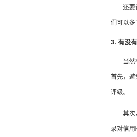
还要记得
们可以多
韩小姐
山东青岛
挺好用的机子，售后不错什么时候问他都能回答
3. 有
我，好！
当然有，
李女士
天津
首先，避
这款机子非常实用，客服态度也很好，非常满
评级。
意！
其次，保
孟先生
广东广州
录对信用
机器收到了，是银联认证的，刷了一笔是即时到