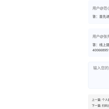
熊先生
辽宁沈阳
用户@范
打电话问了，拉卡拉电签4G机器确实是拉卡拉公
答：首先
司直营的。
用户@张
郑女士
浙江杭州
答：线上提
4006689
朋友推荐的，很好用，很安全，到账速度也很
快，机器很正规，值得推荐，客服讲解很仔细，
很满意！
严先生
广西南宁
下单要了两个，用了一个，这个还没用，到账很
上一篇:
个人
快很稳定，大家可以放心使用！
下一篇:
扫码支