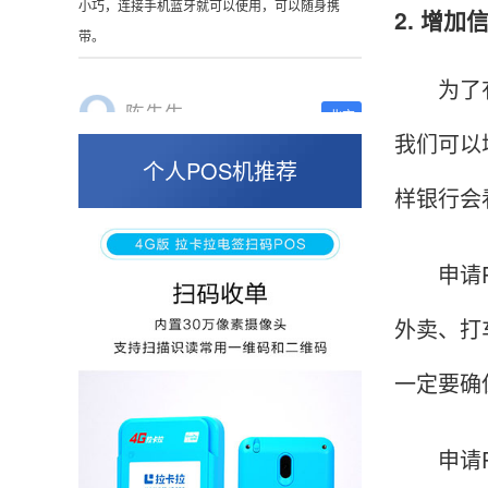
2. 增
这是我用过最好的POS机没有之一，单笔
50000。
为了有效
我们可以
张小姐
山东青岛
个人POS机推荐
样银行会
蛮好的机子，实用，费率0.6 还可以 就是商户
好，但是可以接受。售后服务好整体比较满意。
申请PO
外卖、打
周先生
江苏南京
POS机收到之后使用了几次再来评价的，果然大
一定要确
品牌值得信赖，到账快，费率也不高，强大！
申请PO