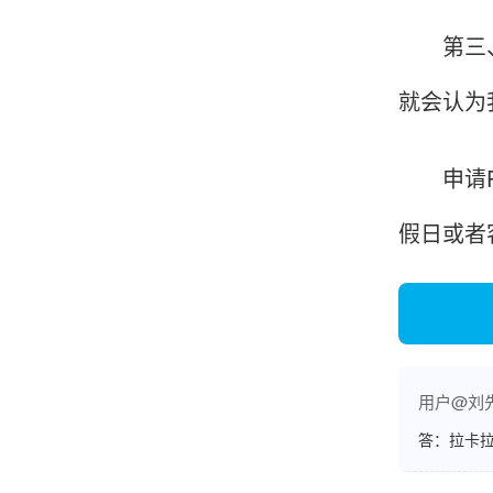
账的！商户也好，我会推荐好友使用的！
第三、控
就会认为
邱小姐
江苏南京
申请PO
很诚信，我会推荐朋友来。
假日或者
杨小姐
广西南宁
很满意，按步骤注册刷卡了，果然秒到帐，真的
很实用很方便.质量非常好，到账速度很快，特别
用户@刘
方便。
答：拉卡拉