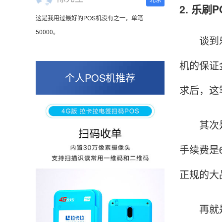
2. 乐
这是我用过最好的POS机没有之一，单笔
50000。
谈到乐刷
机的保证
张小姐
山东青岛
个人POS机推荐
求后，这
蛮好的机子，实用，费率0.6 还可以 就是商户
好，但是可以接受。售后服务好整体比较满意。
其次是手
手续费是
周先生
江苏南京
POS机收到之后使用了几次再来评价的，果然大
正规的大
品牌值得信赖，到账快，费率也不高，强大！
再就是流