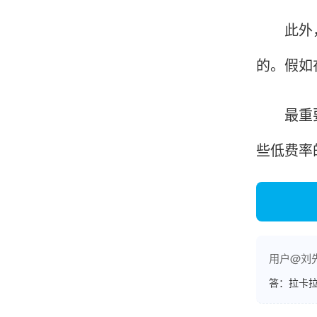
账的！商户也好，我会推荐好友使用的！
此外，关
的。假如
邱小姐
江苏南京
最重要的
很诚信，我会推荐朋友来。
些低费率
杨小姐
广西南宁
很满意，按步骤注册刷卡了，果然秒到帐，真的
很实用很方便.质量非常好，到账速度很快，特别
用户@刘
方便。
答：拉卡拉