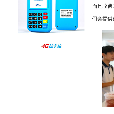
而且收费
孙女士
北京
收到用了还可以，朋友推荐用的，她之前用了竟
们会提供
然给提额了，希望我也能提呃，客服还和我说了
很多提额小技巧希望有用吧。
杨先生
贵州贵阳
哇，账单确实漂亮，都是我们这里的商家，使用
起来非常省心。
范先生
湖南长沙
非常好！是正品。本来弄不懂的问题客服都一一
回答了，秒到这点最好，已推荐给同事。