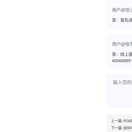
熊先生
辽宁沈阳
用户@范
打电话问了，拉卡拉电签4G机器确实是拉卡拉公
答：首先
司直营的。
用户@张
郑女士
浙江杭州
答：线上提
4006689
朋友推荐的，很好用，很安全，到账速度也很
快，机器很正规，值得推荐，客服讲解很仔细，
很满意！
严先生
广西南宁
下单要了两个，用了一个，这个还没用，到账很
上一篇:
PO
快很稳定，大家可以放心使用！
下一篇:
如何