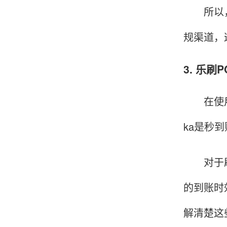
所以，申
规渠道，
韩小姐
山东青岛
挺好用的机子，售后不错什么时候问他都能回答
3. 乐刷
我，好！
在使用乐
李女士
天津
ka是秒
这款机子非常实用，客服态度也很好，非常满
意！
对于刷储
的到账时
孟先生
广东广州
解清楚这
机器收到了，是银联认证的，刷了一笔是即时到