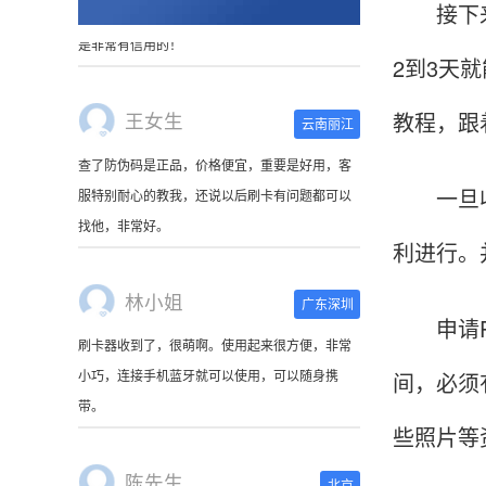
接下来，
2到3天
王女生
云南丽江
教程，跟
查了防伪码是正品，价格便宜，重要是好用，客
服特别耐心的教我，还说以后刷卡有问题都可以
一旦收到
找他，非常好。
利进行。
林小姐
广东深圳
刷卡器收到了，很萌啊。使用起来很方便，非常
申请PO
小巧，连接手机蓝牙就可以使用，可以随身携
间，必须
带。
些照片等
陈先生
北京