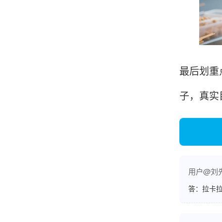
韩小姐
山东青岛
挺好用的机子，售后不错什么时候问他都能回答
最后划重
我，好！
子，真实
李女士
天津
这款机子非常实用，客服态度也很好，非常满
意！
用户@刘
答：拉卡拉
孟先生
广东广州
机器收到了，是银联认证的，刷了一笔是即时到