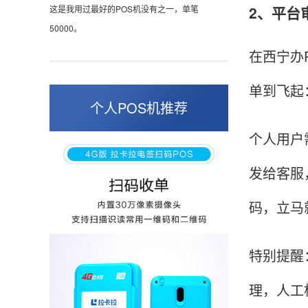
2、平台
这是我用过最好的POS机没有之一，单笔
50000。
在西宁办
单到飞起
张小姐
山东青岛
个人POS机推荐
蛮好的机子，实用，费率0.6 还可以 就是商户
个人用户
好，但是可以接受。售后服务好整体比较满意。
发给客服
码，立马
周先生
江苏南京
POS机收到之后使用了几次再来评价的，果然大
特别提醒
品牌值得信赖，到账快，费率也不高，强大！
理，人工