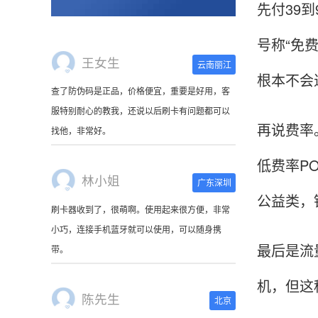
先付39
号称“免
王女生
云南丽江
根本不会
查了防伪码是正品，价格便宜，重要是好用，客
服特别耐心的教我，还说以后刷卡有问题都可以
再说费率
找他，非常好。
低费率P
林小姐
广东深圳
公益类，
刷卡器收到了，很萌啊。使用起来很方便，非常
小巧，连接手机蓝牙就可以使用，可以随身携
最后是流
带。
机，但这
陈先生
北京