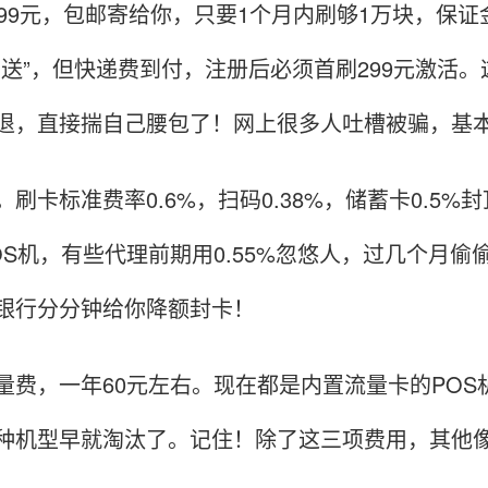
到99元，包邮寄给你，只要1个月内刷够1万块，保
费送”，但快递费到付，注册后必须首刷299元激活。
退，直接揣自己腰包了！网上很多人吐槽被骗，基
。刷卡标准费率0.6%，扫码0.38%，储蓄卡0.5
OS机，有些代理前期用0.55%忽悠人，过几个月偷
银行分分钟给你降额封卡！
量费，一年60元左右。现在都是内置流量卡的POS
种机型早就淘汰了。记住！除了这三项费用，其他像“