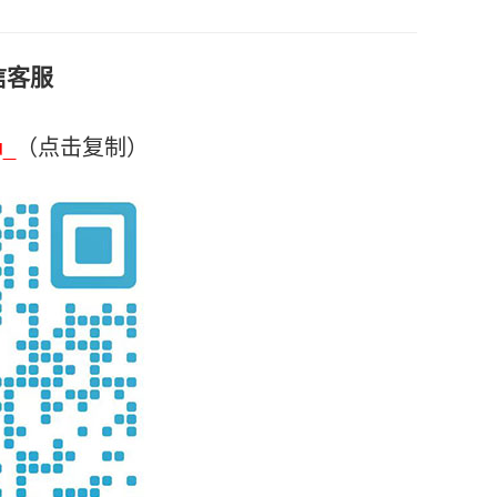
信客服
u_
（点击复制）