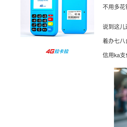
不用多花
孙女士
北京
收到用了还可以，朋友推荐用的，她之前用了竟
说到这儿
然给提额了，希望我也能提呃，客服还和我说了
很多提额小技巧希望有用吧。
着办七八
杨先生
信用ka
贵州贵阳
哇，账单确实漂亮，都是我们这里的商家，使用
起来非常省心。
范先生
湖南长沙
非常好！是正品。本来弄不懂的问题客服都一一
回答了，秒到这点最好，已推荐给同事。