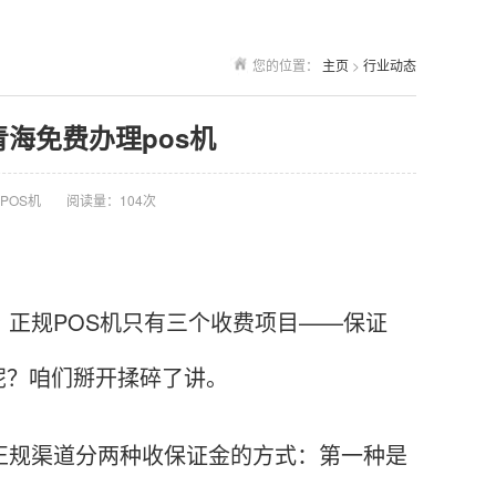
您的位置：
主页
>
行业动态
青海免费办理pos机
POS机
阅读量：104次
：正规POS机只有三个收费项目——保证
呢？咱们掰开揉碎了讲。
正规渠道分两种收保证金的方式：第一种是