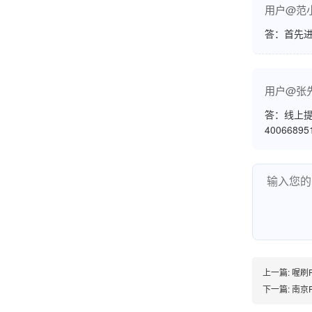
用户@范
账的！商户也好，我会推荐好友使用的！
答：首先
邱小姐
用户@张
江苏南京
答：线上提
很诚信，我会推荐朋友来。
4006689
杨小姐
广西南宁
很满意，按步骤注册刷卡了，果然秒到帐，真的
很实用很方便.质量非常好，到账速度很快，特别
方便。
上一篇:
喔刷P
下一篇:
南京P