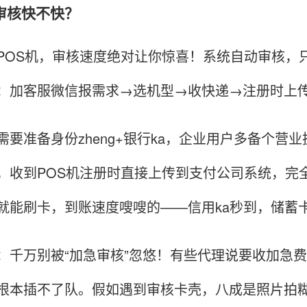
审核快不快？
POS机，审核速度绝对让你惊喜！系统自动审核，
：加客服微信报需求→选机型→收快递→注册时上传
需要准备身份zheng+银行ka，企业用户多备个
，收到POS机注册时直接上传到支付公司系统，完
就能刷卡，到账速度嗖嗖的——信用ka秒到，储蓄
：千万别被“加急审核”忽悠！有些代理说要收加急
根本插不了队。假如遇到审核卡壳，八成是照片拍