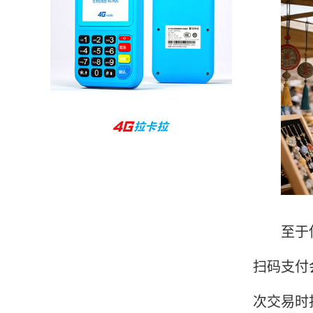
孙女士
北京
收到用了还可以，朋友推荐用的，她之前用了竟
然给提额了，希望我也能提呃，客服还和我说了
很多提额小技巧希望有用吧。
杨先生
贵州贵阳
哇，账单确实漂亮，都是我们这里的商家，使用
起来非常省心。
至于使用
范先生
湖南长沙
扫码支付
非常好！是正品。本来弄不懂的问题客服都一一
回答了，秒到这点最好，已推荐给同事。
次交易时