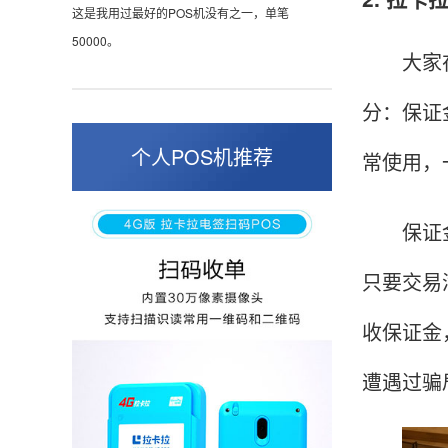
这是我用过最好的POS机没有之一，单笔
50000。
大家在申
分：保证
张小姐
山东青岛
个人POS机推荐
常使用，
蛮好的机子，实用，费率0.6 还可以 就是商户
好，但是可以接受。售后服务好整体比较满意。
保证金的
只要交易
周先生
江苏南京
收保证金
POS机收到之后使用了几次再来评价的，果然大
品牌值得信赖，到账快，费率也不高，强大！
遭遇过骗