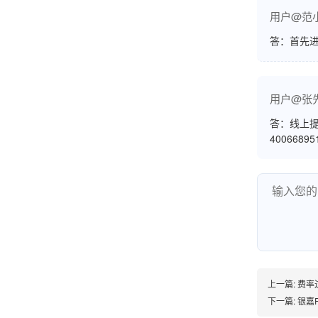
熊先生
辽宁沈阳
用户@范
打电话问了，拉卡拉电签4G机器确实是拉卡拉公
答：首先
司直营的。
用户@张
答：线上提
郑女士
浙江杭州
4006689
朋友推荐的，很好用，很安全，到账速度也很
快，机器很正规，值得推荐，客服讲解很仔细，
很满意！
严先生
广西南宁
下单要了两个，用了一个，这个还没用，到账很
上一篇:
费率过
快很稳定，大家可以放心使用！
下一篇:
银嘉P