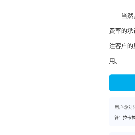
账的！商户也好，我会推荐好友使用的！
当然，最
费率的承
邱小姐
江苏南京
注客户的
很诚信，我会推荐朋友来。
用。
杨小姐
广西南宁
很满意，按步骤注册刷卡了，果然秒到帐，真的
用户@刘
很实用很方便.质量非常好，到账速度很快，特别
答：拉卡拉
方便。