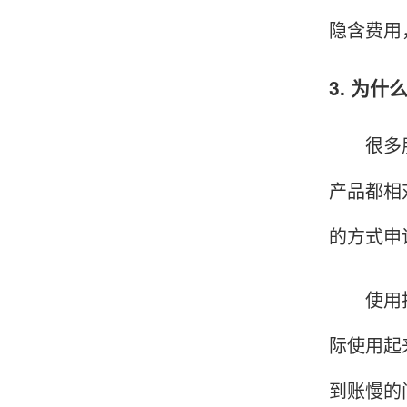
隐含费用
韩小姐
山东青岛
3. 为
挺好用的机子，售后不错什么时候问他都能回答
我，好！
很多朋友
产品都相
李女士
天津
的方式申
这款机子非常实用，客服态度也很好，非常满
意！
使用拉卡
际使用起
孟先生
广东广州
到账慢的
机器收到了，是银联认证的，刷了一笔是即时到