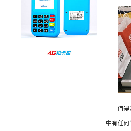
孙女士
北京
收到用了还可以，朋友推荐用的，她之前用了竟
然给提额了，希望我也能提呃，客服还和我说了
很多提额小技巧希望有用吧。
杨先生
贵州贵阳
哇，账单确实漂亮，都是我们这里的商家，使用
起来非常省心。
范先生
湖南长沙
值得注意
非常好！是正品。本来弄不懂的问题客服都一一
中有任何
回答了，秒到这点最好，已推荐给同事。