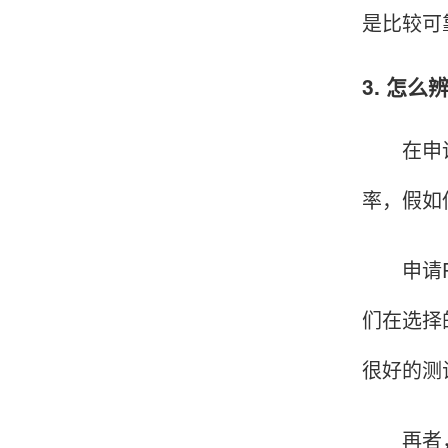
是比较可
韩小姐
山东青岛
3. 怎
挺好用的机子，售后不错什么时候问他都能回答
我，好！
在申请办
率，假如
李女士
天津
申请PO
这款机子非常实用，客服态度也很好，非常满
意！
们在选择
很好的测
孟先生
广东广州
再者，正
机器收到了，是银联认证的，刷了一笔是即时到