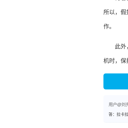
账的！商户也好，我会推荐好友使用的！
所以，假
作。
邱小姐
江苏南京
此外，看
很诚信，我会推荐朋友来。
机时，保
杨小姐
广西南宁
很满意，按步骤注册刷卡了，果然秒到帐，真的
很实用很方便.质量非常好，到账速度很快，特别
用户@刘
方便。
答：拉卡拉