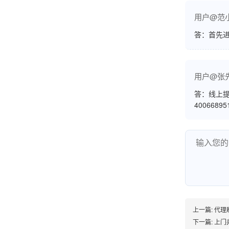
熊先生
辽宁沈阳
用户@范
打电话问了，拉卡拉电签4G机器确实是拉卡拉公
答：首先
司直营的。
用户@张
郑女士
浙江杭州
答：线上提
4006689
朋友推荐的，很好用，很安全，到账速度也很
快，机器很正规，值得推荐，客服讲解很仔细，
很满意！
严先生
广西南宁
下单要了两个，用了一个，这个还没用，到账很
上一篇:
代理
快很稳定，大家可以放心使用！
下一篇:
上门