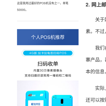
2. 网
这是我用过最好的POS机没有之一，单笔
50000。
关于网上
素。不过
张小姐
山东青岛
个人POS机推荐
蛮好的机子，实用，费率0.6 还可以 就是商户
我们在申
好，但是可以接受。售后服务好整体比较满意。
寨产品，
本的信息
周先生
江苏南京
POS机收到之后使用了几次再来评价的，果然大
实际上，
品牌值得信赖，到账快，费率也不高，强大！
还可以按