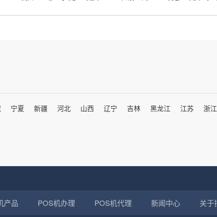
藏
宁夏
新疆
河北
山西
辽宁
吉林
黑龙江
江苏
浙江
机产品
POS机办理
POS机代理
新闻中心
关于