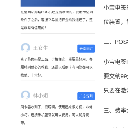
小宝电签
位装置，
王女生
云南丽江
查了防伪码是正品，价格便宜，重要是好用，客
二、PO
服特别耐心的教我，还说以后刷卡有问题都可以
找他，非常好。
小宝电签
林小姐
广东深圳
要交纳9
刷卡器收到了，很萌啊。使用起来很方便，非常
只要在激
小巧，连接手机蓝牙就可以使用，可以随身携
带。
三、费率
陈先生
北京