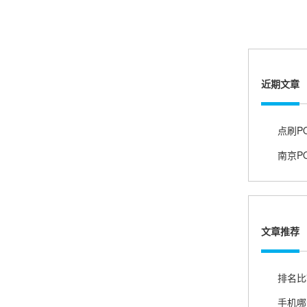
账的！商户也好，我会推荐好友使用的！
邱小姐
近期文章
江苏南京
很诚信，我会推荐朋友来。
点刷P
杨小姐
广西南宁
很满意，按步骤注册刷卡了，果然秒到帐，真的
文章推荐
很实用很方便.质量非常好，到账速度很快，特别
方便。