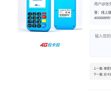
用户@张
孙女士
北京
答：线上提
收到用了还可以，朋友推荐用的，她之前用了竟
4006689
然给提额了，希望我也能提呃，客服还和我说了
很多提额小技巧希望有用吧。
杨先生
贵州贵阳
哇，账单确实漂亮，都是我们这里的商家，使用
起来非常省心。
上一篇:
哪里
下一篇:
拉卡
范先生
湖南长沙
非常好！是正品。本来弄不懂的问题客服都一一
回答了，秒到这点最好，已推荐给同事。