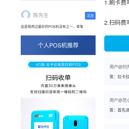
1.刷卡费
这是我用过最好的POS机没有之一，单笔
50000。
2.扫码
张小姐
山东青岛
个人POS机推荐
蛮好的机子，实用，费率0.6 还可以 就是商户
好，但是可以接受。售后服务好整体比较满意。
用户@刘
答：拉卡拉
周先生
江苏南京
用户@范
POS机收到之后使用了几次再来评价的，果然大
品牌值得信赖，到账快，费率也不高，强大！
答：首先