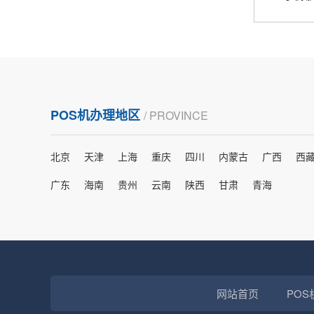
熊先生
辽宁沈阳
打电话问了，拉卡拉电签4G机器确实是拉卡拉公
司直营的。
POS机办理地区
/ PROVINCE
郑女士
浙江杭州
朋友推荐的，很好用，很安全，到账速度也很
北京
天津
上海
重庆
四川
内蒙古
广西
西
快，机器很正规，值得推荐，客服讲解很仔细，
广东
海南
贵州
云南
陕西
甘肃
青海
很满意！
严先生
广西南宁
下单要了两个，用了一个，这个还没用，到账很
快很稳定，大家可以放心使用！
网站首页
POS