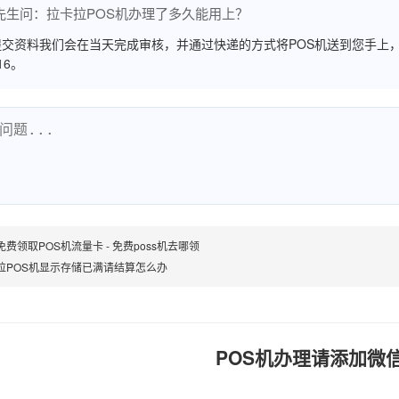
先生问：拉卡拉POS机办理了多久能用上？
交资料我们会在当天完成审核，并通过快递的方式将POS机送到您手上，
516。
免费领取POS机流量卡 - 免费poss机去哪领
拉POS机显示存储已满请结算怎么办
POS机办理请添加微