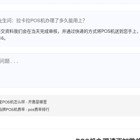
先生问：拉卡拉POS机办理了多久能用上？
交资料我们会在当天完成审核，并通过快递的方式将POS机送到您手上，
516。
宝POS机怎么样 - 开惠是哪里
牌POS机费率 - pos费率排行