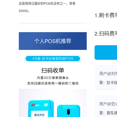
这是我用过最好的POS机没有之一，单笔
50000。
1.刷卡费
2.扫码
张小姐
山东青岛
个人POS机推荐
蛮好的机子，实用，费率0.6 还可以 就是商户
好，但是可以接受。售后服务好整体比较满意。
用户@刘
周先生
江苏南京
答：拉卡拉
POS机收到之后使用了几次再来评价的，果然大
品牌值得信赖，到账快，费率也不高，强大！
用户@范
答：首先