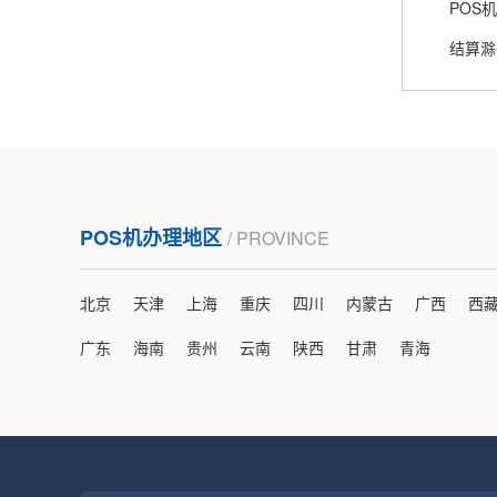
熊先生
辽宁沈阳
打电话问了，拉卡拉电签4G机器确实是拉卡拉公
司直营的。
郑女士
浙江杭州
POS机办理地区
/ PROVINCE
朋友推荐的，很好用，很安全，到账速度也很
快，机器很正规，值得推荐，客服讲解很仔细，
北京
天津
上海
重庆
四川
内蒙古
广西
西
很满意！
广东
海南
贵州
云南
陕西
甘肃
青海
严先生
广西南宁
下单要了两个，用了一个，这个还没用，到账很
快很稳定，大家可以放心使用！