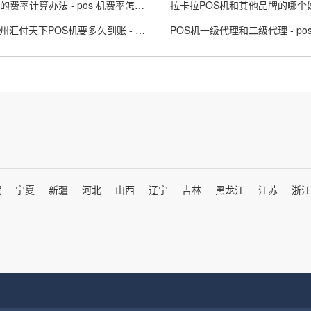
POS机的费率计算办法 - pos 机费率怎么算
结算滁州汇付天下POS机要多久到账 - 汇付天下pos电话
藏
宁夏
新疆
河北
山西
辽宁
吉林
黑龙江
江苏
浙江