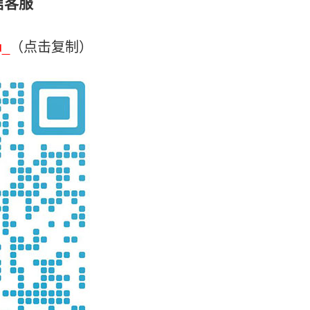
信客服
u_
（点击复制）