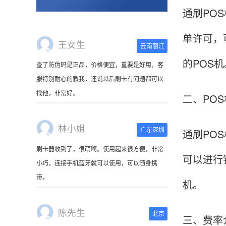
通刷PO
单许可，
王女生
云南丽江
的POS机
查了防伪码是正品，价格便宜，重要是好用，客
服特别耐心的教我，还说以后刷卡有问题都可以
找他，非常好。
二、PO
林小姐
广东深圳
通刷PO
刷卡器收到了，很萌啊。使用起来很方便，非常
可以进行
小巧，连接手机蓝牙就可以使用，可以随身携
带。
机。
陈先生
北京
三、费率