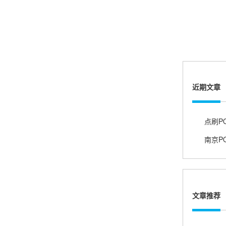
账的！商户也好，我会推荐好友使用的！
邱小姐
江苏南京
很诚信，我会推荐朋友来。
近期文章
点刷P
杨小姐
广西南宁
很满意，按步骤注册刷卡了，果然秒到帐，真的
很实用很方便.质量非常好，到账速度很快，特别
方便。
文章推荐