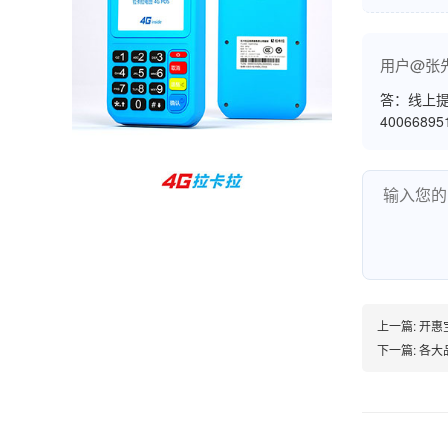
孙女士
北京
用户@张
收到用了还可以，朋友推荐用的，她之前用了竟
然给提额了，希望我也能提呃，客服还和我说了
答：线上提
4006689
很多提额小技巧希望有用吧。
杨先生
贵州贵阳
哇，账单确实漂亮，都是我们这里的商家，使用
起来非常省心。
上一篇:
开惠
下一篇:
各大品
范先生
湖南长沙
非常好！是正品。本来弄不懂的问题客服都一一
回答了，秒到这点最好，已推荐给同事。