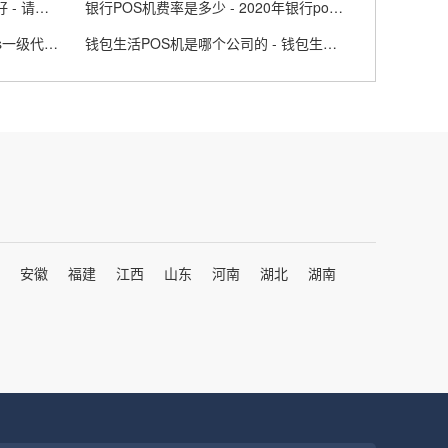
拉卡拉POS机和其他品牌的哪个好 - 请问拉卡拉pos好用吗
银行POS机费率是多少 - 2020年银行pos机刷卡手续费标准
POS机一级代理和二级代理 - pos一级代理要求
钱包生活POS机是哪个公司的 - 钱包生活app
安徽
福建
江西
山东
河南
湖北
湖南