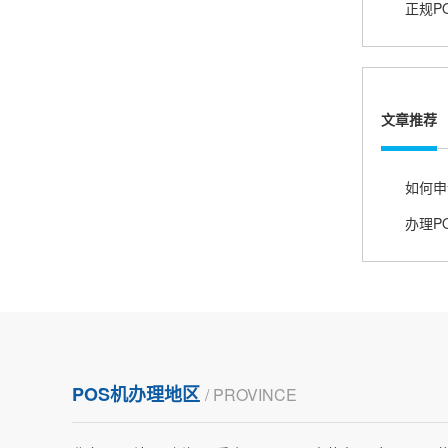
熊先生
辽宁沈阳
打电话问了，拉卡拉电签4G机器确实是拉卡拉公
司直营的。
文章推荐
郑女士
浙江杭州
朋友推荐的，很好用，很安全，到账速度也很
快，机器很正规，值得推荐，客服讲解很仔细，
很满意！
严先生
广西南宁
下单要了两个，用了一个，这个还没用，到账很
POS机办理地区
/ PROVINCE
快很稳定，大家可以放心使用！