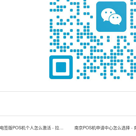
拉卡拉电签版POS机个人怎么激活 - 拉卡拉app上申请电签pos需要收费吗