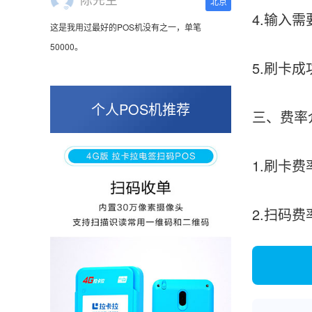
这是我用过最好的POS机没有之一，单笔
4.输入
50000。
5.刷卡
张小姐
山东青岛
个人POS机推荐
三、费率
蛮好的机子，实用，费率0.6 还可以 就是商户
好，但是可以接受。售后服务好整体比较满意。
1.刷卡费
周先生
2.扫码
江苏南京
POS机收到之后使用了几次再来评价的，果然大
品牌值得信赖，到账快，费率也不高，强大！