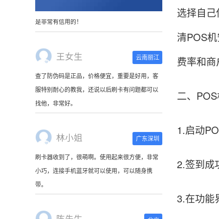
选择自己
清POS
王女生
云南丽江
费率和商
查了防伪码是正品，价格便宜，重要是好用，客
服特别耐心的教我，还说以后刷卡有问题都可以
找他，非常好。
二、POS
林小姐
广东深圳
1.启动
刷卡器收到了，很萌啊。使用起来很方便，非常
小巧，连接手机蓝牙就可以使用，可以随身携
2.签到
带。
3.在功
陈先生
北京