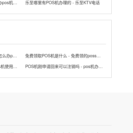
想办个个人POS机好办吗 - 个人办pos机需要什么条件
乐至哪里有POS机办理的 - 乐至KTV电话
工行能申请POS机么 - 工商银行怎么办pos机
免费领取POS机是什么 - 免费领的poss机可靠吗
乐刷POS机是一清机吗 - 乐刷pos机使用说明
POS机刚申请回来可以注销吗 - pos机办理之后不用的结果