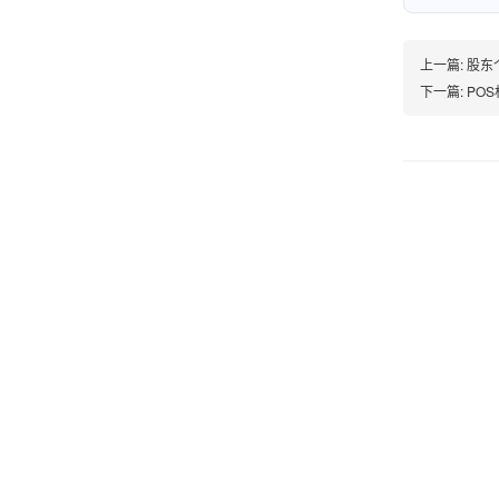
上一篇:
股东
韩小姐
山东青岛
下一篇:
POS
挺好用的机子，售后不错什么时候问他都能回答
我，好！
李女士
天津
这款机子非常实用，客服态度也很好，非常满
意！
孟先生
广东广州
机器收到了，是银联认证的，刷了一笔是即时到