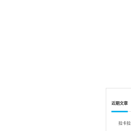
账的！商户也好，我会推荐好友使用的！
邱小姐
江苏南京
很诚信，我会推荐朋友来。
杨小姐
广西南宁
很满意，按步骤注册刷卡了，果然秒到帐，真的
近期文章
很实用很方便.质量非常好，到账速度很快，特别
方便。