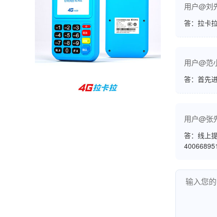
用户@刘
孙女士
北京
答：拉卡拉
收到用了还可以，朋友推荐用的，她之前用了竟
然给提额了，希望我也能提呃，客服还和我说了
很多提额小技巧希望有用吧。
用户@范
答：首先
杨先生
贵州贵阳
哇，账单确实漂亮，都是我们这里的商家，使用
用户@张
起来非常省心。
答：线上提
4006689
范先生
湖南长沙
非常好！是正品。本来弄不懂的问题客服都一一
回答了，秒到这点最好，已推荐给同事。