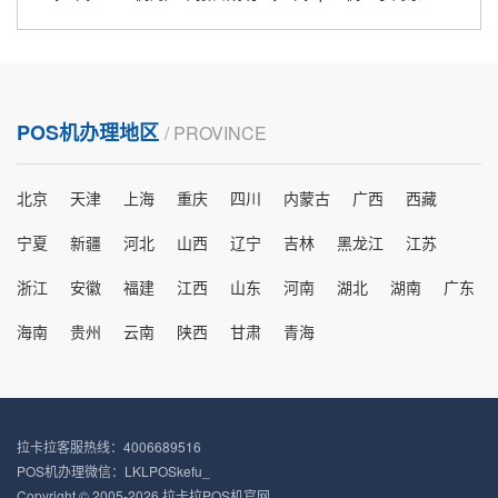
POS机办理地区
/ PROVINCE
北京
天津
上海
重庆
四川
内蒙古
广西
西藏
宁夏
新疆
河北
山西
辽宁
吉林
黑龙江
江苏
浙江
安徽
福建
江西
山东
河南
湖北
湖南
广东
海南
贵州
云南
陕西
甘肃
青海
拉卡拉客服热线：4006689516
POS机办理微信：LKLPOSkefu_
Copyright © 2005-2026 拉卡拉POS机官网