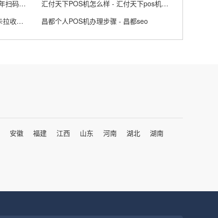
扫码支付POS机哪个靠谱 - 2020年扫码pos哪家最好用
汇付天下POS机怎么样 - 汇付天下pos机官网
拉卡拉收款宝怎么样 - 拉卡拉拉卡拉收款宝
昌都个人POS机办理步骤 - 昌都seo
安徽
福建
江西
山东
河南
湖北
湖南