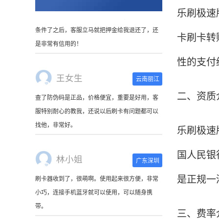
乐刷极速
卡刷卡转
王女生
云南丽江
性的支付
查了防伪码是正品，价格便宜，重要是好用，客
服特别耐心的教我，还说以后刷卡有问题都可以
找他，非常好。
二、资质
林小姐
广东深圳
乐刷极速
刷卡器收到了，很萌啊。使用起来很方便，非常
国人民银
小巧，连接手机蓝牙就可以使用，可以随身携
带。
是正规一
陈先生
北京
三、费率