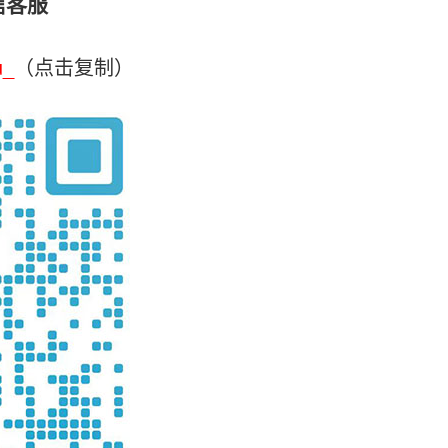
信客服
u_
（点击复制）