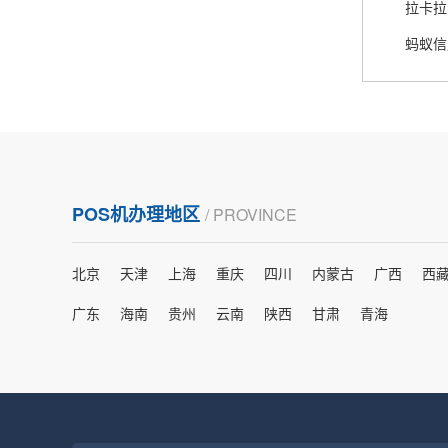
熊先生
辽宁沈阳
蚂蚁信
打电话问了，拉卡拉电签4G机器确实是拉卡拉公
司直营的。
郑女士
浙江杭州
POS机办理地区
/ PROVINCE
朋友推荐的，很好用，很安全，到账速度也很
快，机器很正规，值得推荐，客服讲解很仔细，
北京
天津
上海
重庆
四川
内蒙古
广西
西
很满意！
广东
海南
贵州
云南
陕西
甘肃
青海
严先生
广西南宁
下单要了两个，用了一个，这个还没用，到账很
快很稳定，大家可以放心使用！