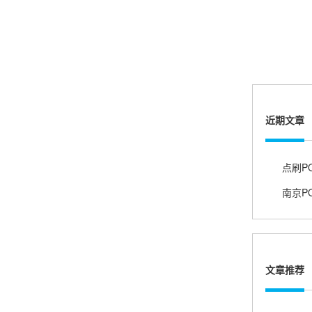
账的！商户也好，我会推荐好友使用的！
邱小姐
江苏南京
很诚信，我会推荐朋友来。
近期文章
点刷P
杨小姐
广西南宁
很满意，按步骤注册刷卡了，果然秒到帐，真的
很实用很方便.质量非常好，到账速度很快，特别
方便。
文章推荐