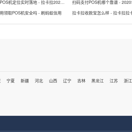
拉卡拉POS机定位实时落地 - 拉卡拉2021款pos机
用领取POS机安全吗 - 刷蚂蚁信用
藏
宁夏
新疆
河北
山西
辽宁
吉林
黑龙江
江苏
浙江