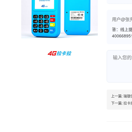
孙女士
北京
用户@张
收到用了还可以，朋友推荐用的，她之前用了竟
然给提额了，希望我也能提呃，客服还和我说了
答：线上提
4006689
很多提额小技巧希望有用吧。
杨先生
贵州贵阳
哇，账单确实漂亮，都是我们这里的商家，使用
起来非常省心。
上一篇:
瑞银
下一篇:
拉卡
范先生
湖南长沙
非常好！是正品。本来弄不懂的问题客服都一一
回答了，秒到这点最好，已推荐给同事。