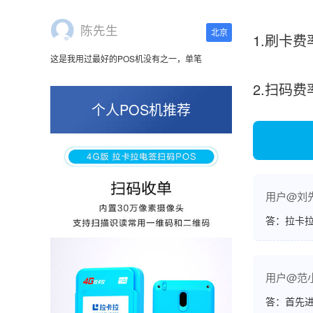
这是我用过最好的POS机没有之一，单笔
50000。
1.刷卡
2.扫码
张小姐
山东青岛
个人POS机推荐
蛮好的机子，实用，费率0.6 还可以 就是商户
好，但是可以接受。售后服务好整体比较满意。
用户@刘
周先生
江苏南京
答：拉卡拉
POS机收到之后使用了几次再来评价的，果然大
品牌值得信赖，到账快，费率也不高，强大！
用户@范
答：首先